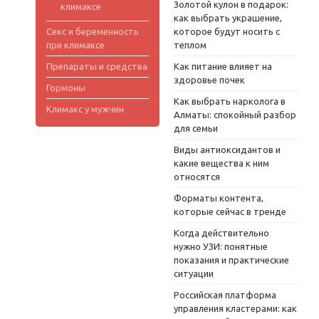
Золотой кулон в подарок:
климаксе
как выбрать украшение,
Секс и беременность
которое будут носить с
при климаксе
теплом
Препараты и средства
Как питание влияет на
здоровье почек
Гормоны
Как выбрать нарколога в
Климакс у мужчин
Алматы: спокойный разбор
для семьи
Виды антиоксидантов и
какие вещества к ним
относятся
Форматы контента,
которые сейчас в тренде
Когда действительно
нужно УЗИ: понятные
показания и практические
ситуации
Российская платформа
управления кластерами: как