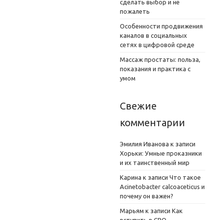
сделать выбор и не
пожалеть
Особенности продвижения
каналов в социальных
сетях в цифровой среде
Массаж простаты: польза,
показания и практика с
умом
Свежие
комментарии
Эмилия Иванова
к записи
Хорьки: Умные проказники
и их таинственный мир
Карина
к записи
Что такое
Acinetobacter calcoaceticus и
почему он важен?
Марьям
к записи
Как
вступить в СРО