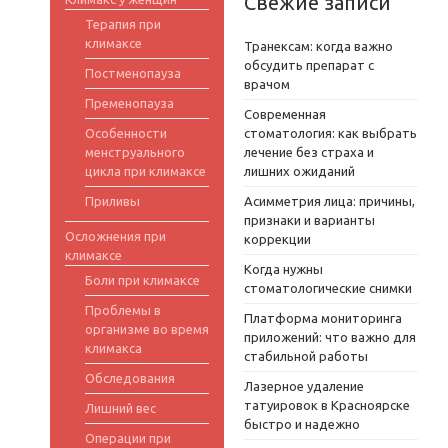
Свежие записи
Терапия при
климаксе
Транексам: когда важно
обсудить препарат с
Постменопауза
врачом
Пременопауза
Современная
Особенности
стоматология: как выбрать
менструального
лечение без страха и
цикла при климаксе
лишних ожиданий
Приливы
Асимметрия лица: причины,
признаки и варианты
Осложнения при
коррекции
климаксе
Когда нужны
Боли при климаксе
стоматологические снимки
Проблемы в
Платформа мониторинга
организме во время
приложений: что важно для
климакса
стабильной работы
Обследования
Лазерное удаление
татуировок в Красноярске
Лишний вес
быстро и надежно
Операции при