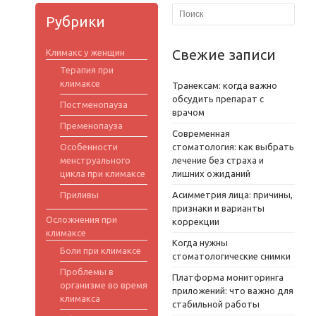
Рубрики
Свежие записи
Климакс у женщин
Терапия при
климаксе
Транексам: когда важно
обсудить препарат с
Постменопауза
врачом
Пременопауза
Современная
Особенности
стоматология: как выбрать
менструального
лечение без страха и
цикла при климаксе
лишних ожиданий
Приливы
Асимметрия лица: причины,
признаки и варианты
Осложнения при
коррекции
климаксе
Когда нужны
Боли при климаксе
стоматологические снимки
Проблемы в
Платформа мониторинга
организме во время
приложений: что важно для
климакса
стабильной работы