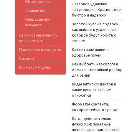
Обследования
Лазерное удаление
татуировок в Красноярске
Лишний вес
быстро и надежно
Операции при
Золотой кулон в подарок:
климаксе
как выбрать украшение,
Секс и беременность
которое будут носить с
при климаксе
теплом
Препараты и средства
Как питание влияет на
здоровье почек
Гормоны
Как выбрать нарколога в
Климакс у мужчин
Алматы: спокойный разбор
для семьи
Виды антиоксидантов и
какие вещества к ним
относятся
Форматы контента,
которые сейчас в тренде
Когда действительно
нужно УЗИ: понятные
показания и практические