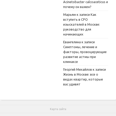
Acinetobacter calcoaceticus и
почему он важен?
Марьям
к записи
Как
вступить в СРО
изыскателей в Москве:
руководство для
начинающих
Евангелина
к записи
Симптомы, лечение и
факторы, провоцирующие
развитие астмы при
климаксе
Георгий Михайлов
к записи
Жизнь в Москве: все о
видах квартир, которые
вас удивят
Карта сайта