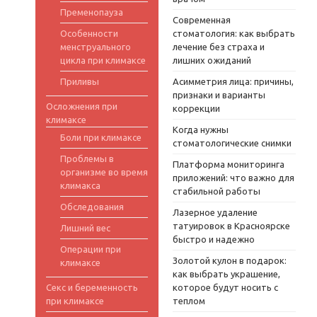
Пременопауза
Современная
Особенности
стоматология: как выбрать
менструального
лечение без страха и
цикла при климаксе
лишних ожиданий
Приливы
Асимметрия лица: причины,
признаки и варианты
Осложнения при
коррекции
климаксе
Когда нужны
Боли при климаксе
стоматологические снимки
Проблемы в
Платформа мониторинга
организме во время
приложений: что важно для
климакса
стабильной работы
Обследования
Лазерное удаление
татуировок в Красноярске
Лишний вес
быстро и надежно
Операции при
Золотой кулон в подарок:
климаксе
как выбрать украшение,
Секс и беременность
которое будут носить с
при климаксе
теплом