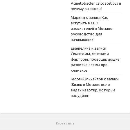
Acinetobacter calcoaceticus и
почему он важен?
Марьям
к записи
Как
вступить в СРО
изыскателей в Москве:
руководство для
начинающих
Евангелина
к записи
Симптомы, лечение и
факторы, провоцирующие
развитие астмы при
климаксе
Георгий Михайлов
к записи
Жизнь в Москве: все о
видах квартир, которые
вас удивят
Карта сайта