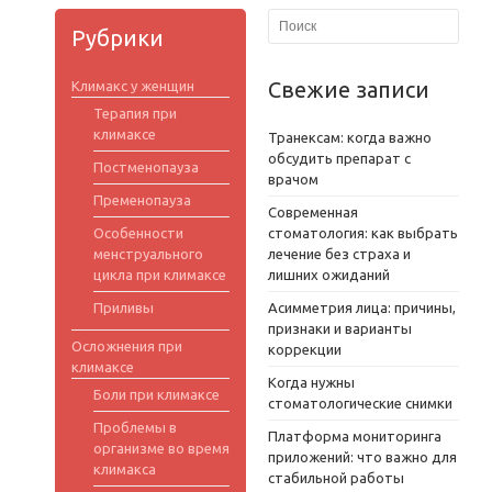
Рубрики
Свежие записи
Климакс у женщин
Терапия при
климаксе
Транексам: когда важно
обсудить препарат с
Постменопауза
врачом
Пременопауза
Современная
Особенности
стоматология: как выбрать
менструального
лечение без страха и
цикла при климаксе
лишних ожиданий
Приливы
Асимметрия лица: причины,
признаки и варианты
Осложнения при
коррекции
климаксе
Когда нужны
Боли при климаксе
стоматологические снимки
Проблемы в
Платформа мониторинга
организме во время
приложений: что важно для
климакса
стабильной работы