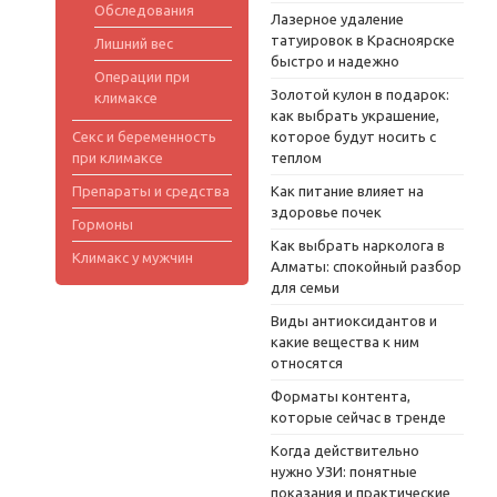
Обследования
Лазерное удаление
татуировок в Красноярске
Лишний вес
быстро и надежно
Операции при
Золотой кулон в подарок:
климаксе
как выбрать украшение,
Секс и беременность
которое будут носить с
при климаксе
теплом
Препараты и средства
Как питание влияет на
здоровье почек
Гормоны
Как выбрать нарколога в
Климакс у мужчин
Алматы: спокойный разбор
для семьи
Виды антиоксидантов и
какие вещества к ним
относятся
Форматы контента,
которые сейчас в тренде
Когда действительно
нужно УЗИ: понятные
показания и практические