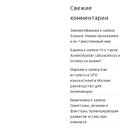
Свежие
комментарии
Эмилия Иванова
к записи
Хорьки: Умные проказники
и их таинственный мир
Карина
к записи
Что такое
Acinetobacter calcoaceticus и
почему он важен?
Марьям
к записи
Как
вступить в СРО
изыскателей в Москве:
руководство для
начинающих
Евангелина
к записи
Симптомы, лечение и
факторы, провоцирующие
развитие астмы при
климаксе