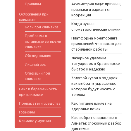
Приливы
Асимметрия лица: причины,
признаки и варианты
Осложнения при
коррекции
климаксе
Когда нужны
Боли при климаксе
стоматологические снимки
Проблемы в
Платформа мониторинга
организме во время
приложений: что важно для
климакса
стабильной работы
Обследования
Лазерное удаление
татуировок в Красноярске
Лишний вес
быстро и надежно
Операции при
Золотой кулон в подарок:
климаксе
как выбрать украшение,
Секс и беременность
которое будут носить с
при климаксе
теплом
Препараты и средства
Как питание влияет на
здоровье почек
Гормоны
Как выбрать нарколога в
Климакс у мужчин
Алматы: спокойный разбор
для семьи