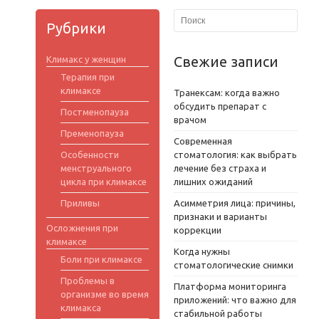
Рубрики
Свежие записи
Климакс у женщин
Терапия при
климаксе
Транексам: когда важно
обсудить препарат с
Постменопауза
врачом
Пременопауза
Современная
Особенности
стоматология: как выбрать
менструального
лечение без страха и
цикла при климаксе
лишних ожиданий
Приливы
Асимметрия лица: причины,
признаки и варианты
Осложнения при
коррекции
климаксе
Когда нужны
Боли при климаксе
стоматологические снимки
Проблемы в
Платформа мониторинга
организме во время
приложений: что важно для
климакса
стабильной работы