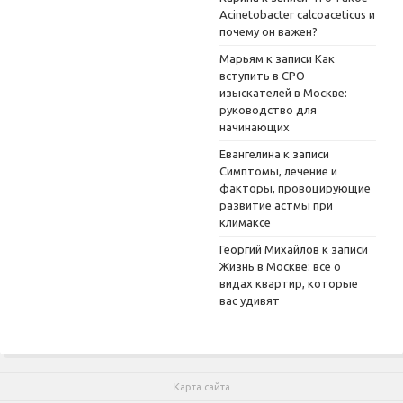
Acinetobacter calcoaceticus и
почему он важен?
Марьям
к записи
Как
вступить в СРО
изыскателей в Москве:
руководство для
начинающих
Евангелина
к записи
Симптомы, лечение и
факторы, провоцирующие
развитие астмы при
климаксе
Георгий Михайлов
к записи
Жизнь в Москве: все о
видах квартир, которые
вас удивят
Карта сайта