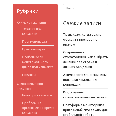
Рубрики
Свежие записи
Климакс у женщин
Терапия при
климаксе
Транексам: когда важно
обсудить препарат с
Постменопауза
врачом
Пременопауза
Современная
Особенности
стоматология: как выбрать
менструального
лечение без страха и
цикла при климаксе
лишних ожиданий
Приливы
Асимметрия лица: причины,
признаки и варианты
Осложнения при
коррекции
климаксе
Когда нужны
Боли при климаксе
стоматологические снимки
Проблемы в
Платформа мониторинга
организме во время
приложений: что важно для
климакса
стабильной работы