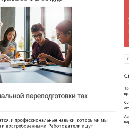
С
Тр
вр
альной переподготовки так
Со
ле
Ас
тся, и профессиональные навыки, которыми мы
ва
 и востребованными. Работодатели ищут