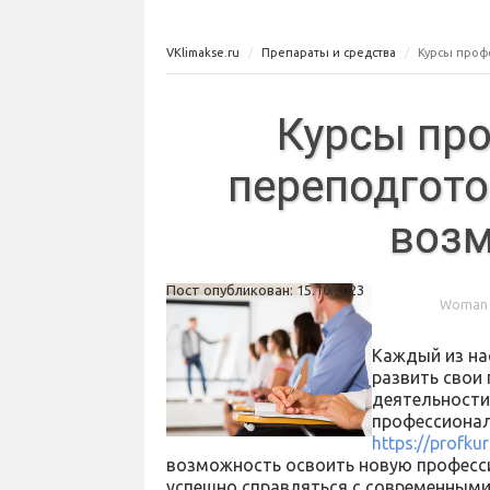
VKlimakse.ru
Препараты и средства
Курсы проф
Курсы пр
переподгото
воз
Пост опубликован: 15.10.2023
Woman m
Каждый из нас
развить свои
деятельности
профессионал
https://profku
возможность освоить новую професси
успешно справляться с современными