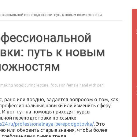
ессиональной переподготовки: путь к новым возможностям
офессиональной
вки: путь к новым
можностям
aking notes during lecture, focus on female hand with pen
, рано или поздно, задается вопросом о том, как
 профессиональные навыки или изменить сферу
. И вот тут на помощь приходят курсы
ьной переподготовки по ссылке
rs24.ru/professionalnaya-perepodgotovka/
. Это
ю или обновить старые знания, чтобы более
 требованиями рынка труда.