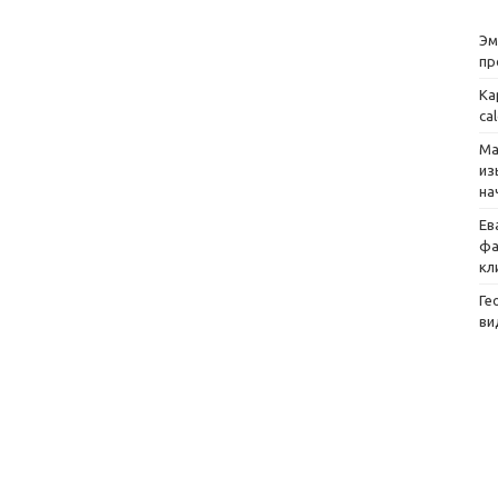
Эм
пр
Ка
ca
Ма
из
на
Ев
фа
кл
Ге
ви