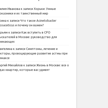
илия Иванова
к записи
Хорьки: Умные
оказники и их таинственный мир
рина
к записи
Что такое Acinetobacter
lcoaceticus и почему он важен?
рьям
к записи
Как вступить в СРО
ыскателей в Москве: руководство для
чинающих
ангелина
к записи
Симптомы, лечение и
кторы, провоцирующие развитие астмы при
имаксе
оргий Михайлов
к записи
Жизнь в Москве: все о
дах квартир, которые вас удивят