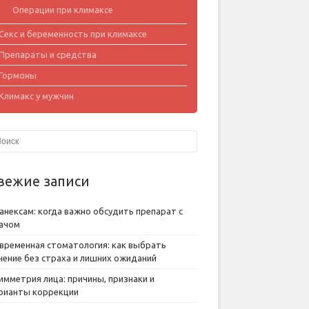
Операции при климаксе
Секс и беременность при климаксе
Препараты и средства
Гормоны
Климакс у мужчин
вежие записи
анексам: когда важно обсудить препарат с
ачом
временная стоматология: как выбрать
чение без страха и лишних ожиданий
имметрия лица: причины, признаки и
рианты коррекции