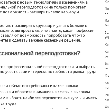
Ко
роваться к новым технологиям и изменениям в
ональной переподготовки не только помогает
Пл
ет возможность расширить свою карьеру и
ва
Ла
могают расширить кругозор и узнать больше о
бы
зможно, вы просто еще не знаете, какая профессия
Зо
доставляют возможность попробовать что-то
ук
онты и сделать важные карьерные решения.
Ка
Ка
ссиональной переподготовки?
ра
Ви
сов профессиональной переподготовки, и выбрать
от
о учесть свои интересы, потребности рынка труда
Фо
Ко
ессии сейчас востребованы и какие навыки
по
рынка и обратите внимание на сферы с высоким
Ро
ам выбрать наиболее перспективные курсы и иметь
ка
ке труда.
Ос