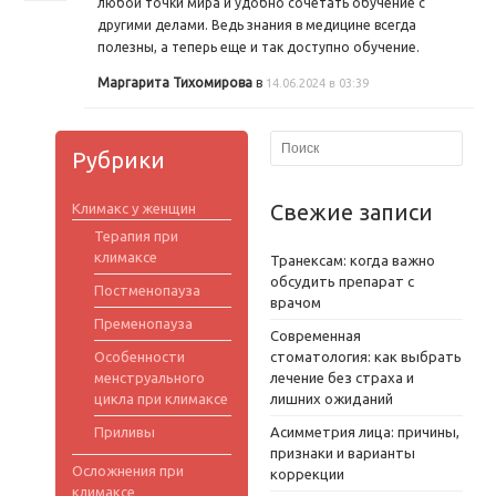
любой точки мира и удобно сочетать обучение с
другими делами. Ведь знания в медицине всегда
полезны, а теперь еще и так доступно обучение.
Маргарита Тихомирова
в
14.06.2024 в 03:39
Рубрики
Свежие записи
Климакс у женщин
Терапия при
климаксе
Транексам: когда важно
обсудить препарат с
Постменопауза
врачом
Пременопауза
Современная
Особенности
стоматология: как выбрать
менструального
лечение без страха и
цикла при климаксе
лишних ожиданий
Приливы
Асимметрия лица: причины,
признаки и варианты
Осложнения при
коррекции
климаксе