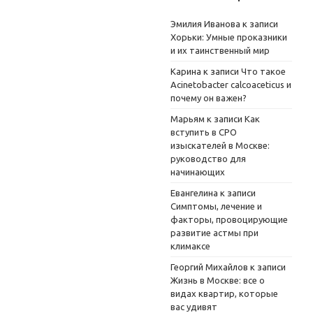
Эмилия Иванова
к записи
Хорьки: Умные проказники
и их таинственный мир
Карина
к записи
Что такое
Acinetobacter calcoaceticus и
почему он важен?
Марьям
к записи
Как
вступить в СРО
изыскателей в Москве:
руководство для
начинающих
Евангелина
к записи
Симптомы, лечение и
факторы, провоцирующие
развитие астмы при
климаксе
Георгий Михайлов
к записи
Жизнь в Москве: все о
видах квартир, которые
вас удивят