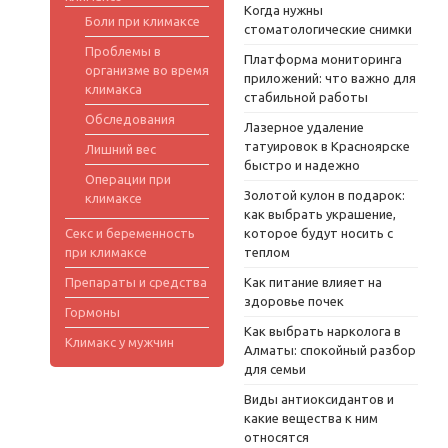
Когда нужны
Боли при климаксе
стоматологические снимки
Проблемы в
Платформа мониторинга
организме во время
приложений: что важно для
климакса
стабильной работы
Обследования
Лазерное удаление
татуировок в Красноярске
Лишний вес
быстро и надежно
Операции при
Золотой кулон в подарок:
климаксе
как выбрать украшение,
Секс и беременность
которое будут носить с
при климаксе
теплом
Препараты и средства
Как питание влияет на
здоровье почек
Гормоны
Как выбрать нарколога в
Климакс у мужчин
Алматы: спокойный разбор
для семьи
Виды антиоксидантов и
какие вещества к ним
относятся