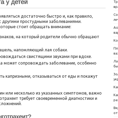
а у детей
Тр
вр
Со
являться достаточно быстро и, как правило,
ле
с другими простудными заболеваниями.
которые стоит обращать внимание:
Ас
ва
изнаков, на который родители обычно обращают
Ко
Пл
ашель, напомляющий лая собаки.
ва
овождаться свистящими звуками при вдохе.
Ла
а может сопровождать заболевание, особенно
бы
Зо
ть капризными, отказываться от еды и покажут
ук
Ка
дин или несколько из указанных симптомов, важно
Ка
готрахеит требует своевременной диагностики и
ра
сложнений.
Ви
от
нготрахеит?