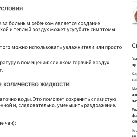
условия
 за больным ребенком является создание
хой и теплый воздух может усугубить симптомы.
С
этого можно использовать увлажнители или просто
Эм
атуру в помещении: слишком горячий воздух
пр
т.
Ка
ca
е количество жидкости
Ма
из
таточно воды. Это поможет сохранить слизистую
на
нной и, следовательно, уменьшить раздражение.
Ев
фа
кл
е чаи);
Ге
ви