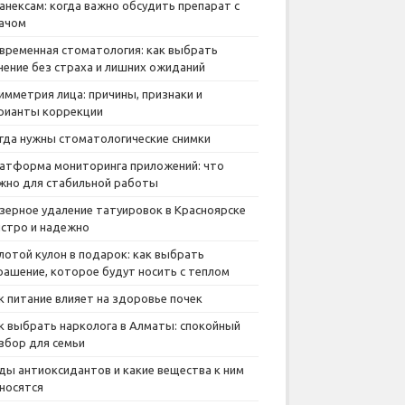
анексам: когда важно обсудить препарат с
ачом
временная стоматология: как выбрать
чение без страха и лишних ожиданий
имметрия лица: причины, признаки и
рианты коррекции
гда нужны стоматологические снимки
атформа мониторинга приложений: что
жно для стабильной работы
зерное удаление татуировок в Красноярске
стро и надежно
лотой кулон в подарок: как выбрать
рашение, которое будут носить с теплом
к питание влияет на здоровье почек
к выбрать нарколога в Алматы: спокойный
збор для семьи
ды антиоксидантов и какие вещества к ним
носятся