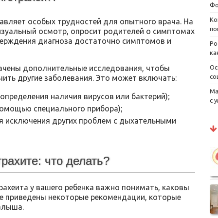
Фо
Ко
авляет особых трудностей для опытного врача. На
по
изуальный осмотр, опросит родителей о симптомах
тверждения диагноза достаточно симптомов и
Ро
ка
начены дополнительные исследования, чтобы
Ос
со
чить другие заболевания. Это может включать:
Ма
определения наличия вирусов или бактерий);
с 
помощью специального прибора);
ля исключения других проблем с дыхательными
рахите: что делать?
ахеита у вашего ребенка важно понимать, каковы
же приведены некоторые рекомендации, которые
алыша.