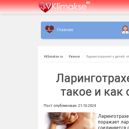
Главная
VKlimakse.ru
Разное
Ларинготрахеит у детей: чт
Ларинготрахе
такое и как
Пост опубликован: 21.10.2024
Ларинготрахе
поражает лари
соединяется 