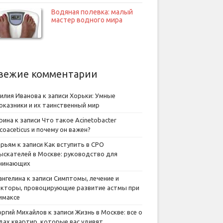
Водяная полевка: малый
мастер водного мира
вежие комментарии
илия Иванова
к записи
Хорьки: Умные
оказники и их таинственный мир
рина
к записи
Что такое Acinetobacter
lcoaceticus и почему он важен?
рьям
к записи
Как вступить в СРО
ыскателей в Москве: руководство для
чинающих
ангелина
к записи
Симптомы, лечение и
кторы, провоцирующие развитие астмы при
имаксе
оргий Михайлов
к записи
Жизнь в Москве: все о
дах квартир, которые вас удивят