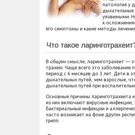
патология у д
дыхательные 
уязвимыми. Н
к осложнения
его симптомы и какие методы лечени
Что такое ларинготрахеит
В общем смысле, ларинготрахеит — эт
трахею. Чаще всего это заболевание п
период с 6 месяцев до 3 лет. Дети в
дыхательных путей, чем взрослые, ч
дыхательных путей при воспалительн
Основные причины ларинготрахеита м
из них включают вирусные инфекции, т
бактериальные инфекции и аллергичес
часто возникает на фоне других респ
грипп.