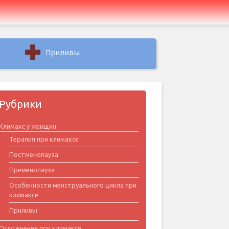
Приливы
Рубрики
Климакс у женщин
Терапия при климаксе
Постменопауза
Пременопауза
Особенности менструального цикла при
климаксе
Приливы
Осложнения при климаксе