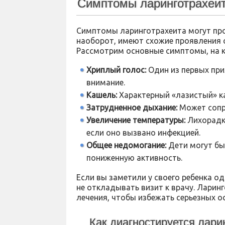
Симптомы ларинготрахеит
Симптомы ларинготрахеита могут про
наоборот, имеют схожие проявления 
Рассмотрим основные симптомы, на 
Хриплый голос:
Один из первых пр
внимание.
Кашель:
Характерный «лазистый» к
Затрудненное дыхание:
Может сопр
Увеличение температуры:
Лихорадк
если оно вызвано инфекцией.
Общее недомогание:
Дети могут бы
пониженную активность.
Если вы заметили у своего ребенка о
не откладывать визит к врачу. Ларин
лечения, чтобы избежать серьезных о
Как диагностируется лари