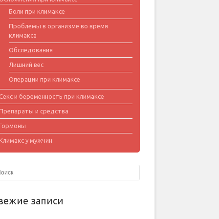
Боли при климаксе
Проблемы в организме во время
климакса
Обследования
Лишний вес
Операции при климаксе
Секс и беременность при климаксе
Препараты и средства
Гормоны
Климакс у мужчин
вежие записи