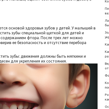
Ко
Пл
ва
Ла
бы
ется основой здоровья зубов у детей. У малышей в
истить зубы специальной щеткой для детей и
Зо
ук
м содержанием фтора. После трех лет можно
оверив ее безопасность и отсутствие перебора
Ка
Ка
стить зубы: движения должны быть мягкими и
ра
десен для укрепления их состояния.
Ви
от
Фо
Ко
по
Ро
ка
Ос