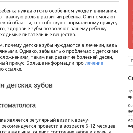
ребенка нуждаются в особенном уходе и внимании.
ают важную роль в развитии ребенка. Они помогают
евой области, способствуют нормальному прикусу
ого, здоровые зубы позволяют вашему ребенку
обходимые питательные вещества.
, почему детские зубы нуждаются в лечении, ведь
янными. Однако, забывать о проблемах с детскими
сложнениям, таким как развитие болезней десен,
ный прикус. Больше информации про
лечение
по ссылке.
С
я детских зубов
Тр
вр
стоматолога
Со
ле
ка является регулярный визит к врачу-
Ас
рекомендуется провести в возрасте 6-12 месяцев.
ва
рта малыша, оценит состояние зубов и десен, а