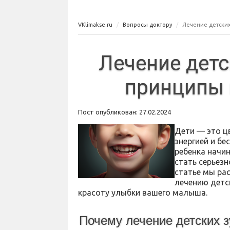
VKlimakse.ru
Вопросы доктору
Лечение детски
Лечение детс
принципы 
Пост опубликован: 27.02.2024
Дети — это ц
энергией и бе
ребенка начи
стать серьезн
статье мы ра
лечению детс
красоту улыбки вашего малыша.
Почему лечение детских 