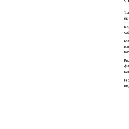
С
Эм
пр
Ка
ca
Ма
из
на
Ев
фа
кл
Ге
ви