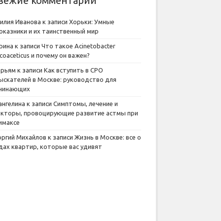
вежие комментарии
илия Иванова
к записи
Хорьки: Умные
оказники и их таинственный мир
рина
к записи
Что такое Acinetobacter
lcoaceticus и почему он важен?
рьям
к записи
Как вступить в СРО
ыскателей в Москве: руководство для
чинающих
ангелина
к записи
Симптомы, лечение и
кторы, провоцирующие развитие астмы при
имаксе
оргий Михайлов
к записи
Жизнь в Москве: все о
дах квартир, которые вас удивят