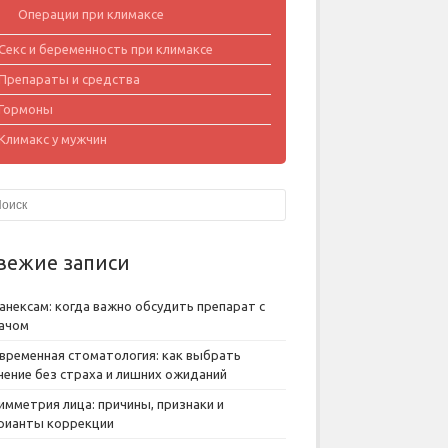
Операции при климаксе
Секс и беременность при климаксе
Препараты и средства
Гормоны
Климакс у мужчин
вежие записи
анексам: когда важно обсудить препарат с
ачом
временная стоматология: как выбрать
чение без страха и лишних ожиданий
имметрия лица: причины, признаки и
рианты коррекции