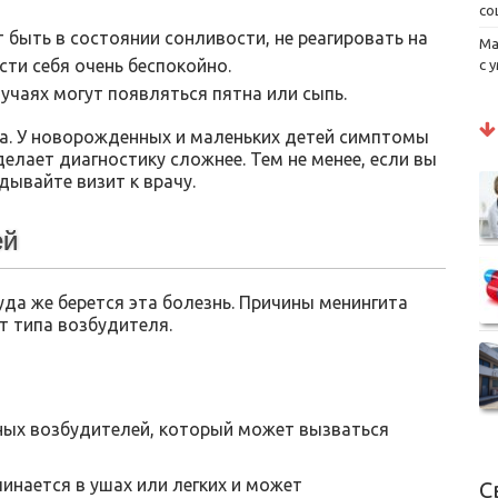
со
 быть в состоянии сонливости, не реагировать на
Ма
ти себя очень беспокойно.
с 
учаях могут появляться пятна или сыпь.
ка. У новорожденных и маленьких детей симптомы
елает диагностику сложнее. Тем не менее, если вы
дывайте визит к врачу.
ей
уда же берется эта болезнь. Причины менингита
т типа возбудителя.
ных возбудителей, который может вызваться
нается в ушах или легких и может
С