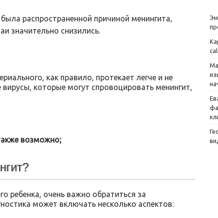
Эм
 была распространенной причиной менингита,
пр
аи значительно снизились.
Ка
ca
Ма
из
ериального, как правило, протекает легче и не
на
е вирусы, которые могут спровоцировать менингит,
Ев
фа
кл
Ге
также возможно;
ви
нгит?
го ребенка, очень важно обратиться за
ностика может включать несколько аспектов: