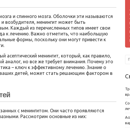
мозга и спинного мозга. Оболочки эти называются
 и возбудителя, менингит может быть
вым. Каждый из перечисленных типов имеет свои
да к лечению. Важно отметить, что наибольшую
альные формы, поскольку они могут привести к
и.
ый асептический менингит, который, как правило,
ый аналог, но все же требует внимания. Почему это
тика – ключ к эффективному лечению. Знание о
 ваших детей, может стать решающим фактором в
С
Тр
тей
вр
Со
ле
язанных с менингитом. Они часто проявляются
разными. Рассмотрим основные из них:
Ас
ва