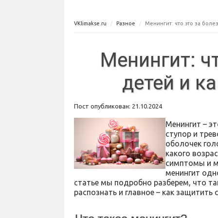
VKlimakse.ru
Разное
Менингит: что это за болез
Менингит: чт
детей и к
Пост опубликован: 21.10.2024
Менингит – э
ступор и трев
оболочек голо
какого возра
симптомы и м
менингит одно
статье мы подробно разберем, что та
распознать и главное – как защитить 