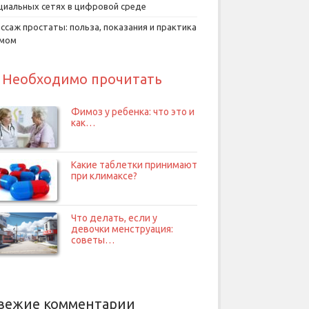
циальных сетях в цифровой среде
ссаж простаты: польза, показания и практика
умом
Необходимо прочитать
Фимоз у ребенка: что это и
как…
Какие таблетки принимают
при климаксе?
Что делать, если у
девочки менструация:
советы…
вежие комментарии