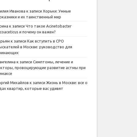
илия Иванова
к записи
Хорьки: Умные
оказники и их таинственный мир
рина
к записи
Что такое Acinetobacter
lcoaceticus и почему он важен?
рьям
к записи
Как вступить в СРО
ыскателей в Москве: руководство для
чинающих
ангелина
к записи
Симптомы, лечение и
кторы, провоцирующие развитие астмы при
имаксе
оргий Михайлов
к записи
Жизнь в Москве: все о
дах квартир, которые вас удивят