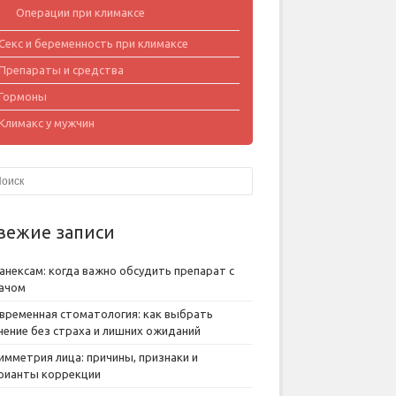
Операции при климаксе
Секс и беременность при климаксе
Препараты и средства
Гормоны
Климакс у мужчин
вежие записи
анексам: когда важно обсудить препарат с
ачом
временная стоматология: как выбрать
чение без страха и лишних ожиданий
имметрия лица: причины, признаки и
рианты коррекции