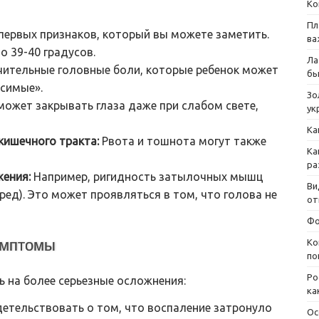
Ко
Пл
первых признаков, который вы можете заметить.
ва
 39-40 градусов.
Ла
чительные головные боли, которые ребенок может
бы
осимые».
Зо
может закрывать глаза даже при слабом свете,
ук
Ка
ишечного тракта:
Рвота и тошнота могут также
Ка
ра
ения:
Например, ригидность затылочных мышц
Ви
ред). Это может проявляться в том, что голова не
от
Фо
имптомы
Ко
по
Ро
 на более серьезные осложнения:
ка
етельствовать о том, что воспаление затронуло
Ос