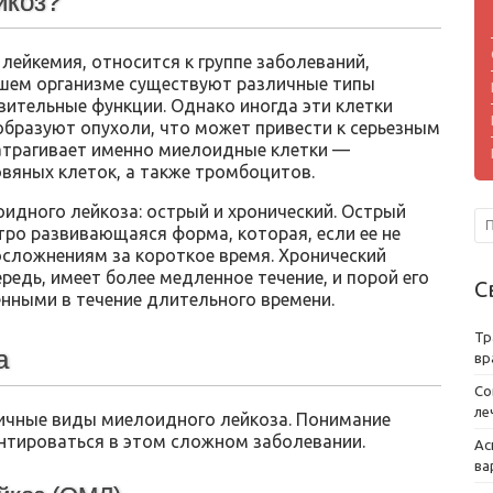
йкоз?
ейкемия, относится к группе заболеваний,
нашем организме существуют различные типы
вительные функции. Однако иногда эти клетки
образуют опухоли, что может привести к серьезным
атрагивает именно миелоидные клетки —
вяных клеток, а также тромбоцитов.
идного лейкоза: острый и хронический. Острый
ро развивающаяся форма, которая, если ее не
осложнениям за короткое время. Хронический
редь, имеет более медленное течение, и порой его
С
нными в течение длительного времени.
Тр
а
вр
Со
ле
ичные виды миелоидного лейкоза. Понимание
нтироваться в этом сложном заболевании.
Ас
ва