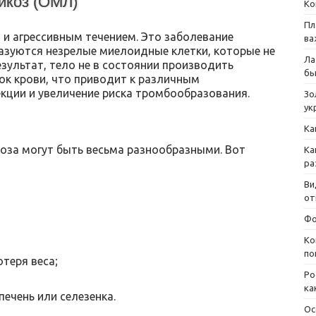
йкоз (ОМЛ)
Ко
Пл
и агрессивным течением. Это заболевание
ва
разуются незрелые миелоидные клетки, которые не
Ла
езультат, тело не в состоянии производить
бы
ок крови, что приводит к различным
кции и увеличение риска тромбообразования.
Зо
ук
Ка
за могут быть весьма разнообразными. Вот
Ка
ра
Ви
от
Фо
Ко
по
теря веса;
Ро
ка
ечень или селезенка.
Ос