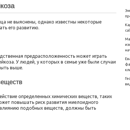
коза
Эм
пр
ца не выяснены, однако известны некоторые
Ка
ть его развитию.
ca
Ма
из
на
едственная предрасположенность может играть
Ев
йкоза. У людей, у которых в семье уже были случаи
фа
быть выше.
кл
Ге
веществ
ви
ействие определенных химических веществ, таких
может повышать риск развития миелоидного
я влиянию подобных веществ, должны быть