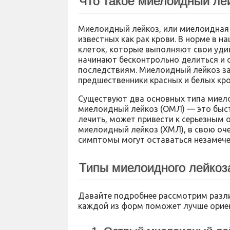
Что такое миелоидный ле
Миелоидный лейкоз, или миелоидная л
известных как рак крови. В норме в 
клеток, которые выполняют свои уди
начинают бесконтрольно делиться и 
последствиям. Миелоидный лейкоз з
предшественники красных и белых кро
Существуют два основных типа миело
миелоидный лейкоз (ОМЛ) — это быст
лечить, может привести к серьезным 
миелоидный лейкоз (ХМЛ), в свою оче
симптомы могут оставаться незамече
Типы миелоидного лейкоз
Давайте подробнее рассмотрим разл
каждой из форм поможет лучше орие