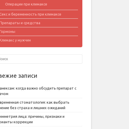
Операции при климаксе
Секс и беременность при климаксе
Препараты и средства
Гормоны
Климакс у мужчин
вежие записи
анексам: когда важно обсудить препарат с
ачом
временная стоматология: как выбрать
чение без страха и лишних ожиданий
имметрия лица: причины, признаки и
рианты коррекции