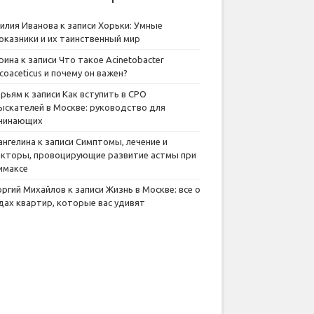
илия Иванова
к записи
Хорьки: Умные
оказники и их таинственный мир
рина
к записи
Что такое Acinetobacter
lcoaceticus и почему он важен?
рьям
к записи
Как вступить в СРО
ыскателей в Москве: руководство для
чинающих
ангелина
к записи
Симптомы, лечение и
кторы, провоцирующие развитие астмы при
имаксе
оргий Михайлов
к записи
Жизнь в Москве: все о
дах квартир, которые вас удивят