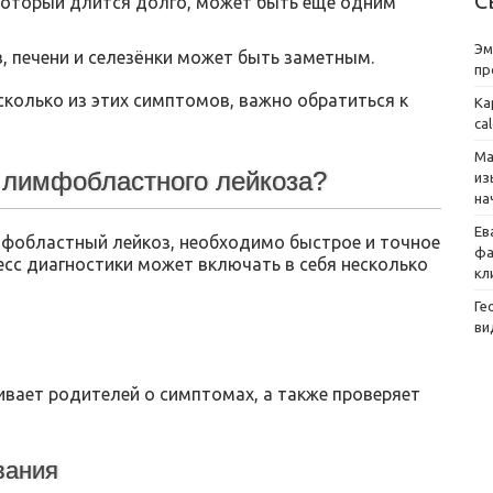
С
оторый длится долго, может быть еще одним
Эм
 печени и селезёнки может быть заметным.
пр
есколько из этих симптомов, важно обратиться к
Ка
ca
Ма
а лимфобластного лейкоза?
из
на
Ев
фобластный лейкоз, необходимо быстрое и точное
фа
сс диагностики может включать в себя несколько
кл
Ге
ви
вает родителей о симптомах, а также проверяет
вания