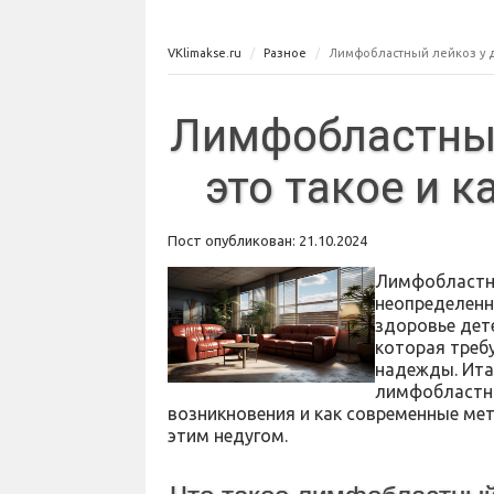
VKlimakse.ru
Разное
Лимфобластный лейкоз у дет
Лимфобластный 
это такое и к
Пост опубликован: 21.10.2024
Лимфобластны
неопределенно
здоровье дет
которая треб
надежды. Итак
лимфобластны
возникновения и как современные ме
этим недугом.