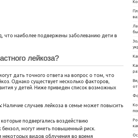
Ко
Пл
ва
Ла
бы
, что наиболее подвержены заболеванию дети в
Зо
ук
Ка
стного лейкоза?
Ка
ра
могут дать точного ответа на вопрос о том, что
Ви
оз. Однако существует несколько факторов,
от
звития у детей. Ниже приведен список возможных
Фо
:
Наличие случаев лейкоза в семье может повысить
Ко
по
Ро
 которые подвергались воздействию
ка
 бензол, могут иметь повышенный риск.
Ос
 некоторых видов облучения во время