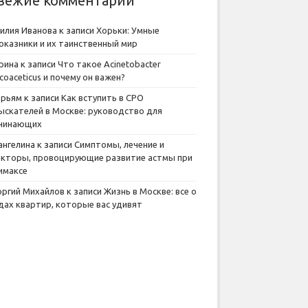
вежие комментарии
илия Иванова
к записи
Хорьки: Умные
оказники и их таинственный мир
рина
к записи
Что такое Acinetobacter
lcoaceticus и почему он важен?
рьям
к записи
Как вступить в СРО
ыскателей в Москве: руководство для
чинающих
ангелина
к записи
Симптомы, лечение и
кторы, провоцирующие развитие астмы при
имаксе
оргий Михайлов
к записи
Жизнь в Москве: все о
дах квартир, которые вас удивят