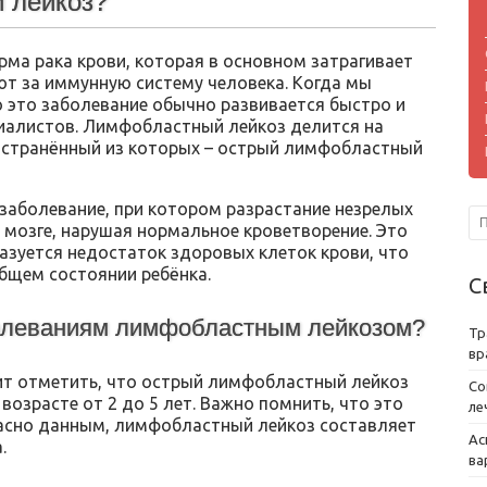
 лейкоз?
ма рака крови, которая в основном затрагивает
т за иммунную систему человека. Когда мы
о это заболевание обычно развивается быстро и
иалистов. Лимфобластный лейкоз делится на
остранённый из которых – острый лимфобластный
заболевание, при котором разрастание незрелых
мозге, нарушая нормальное кроветворение. Это
разуется недостаток здоровых клеток крови, что
бщем состоянии ребёнка.
С
болеваниям лимфобластным лейкозом?
Тр
вр
оит отметить, что острый лимфобластный лейкоз
Со
 возрасте от 2 до 5 лет. Важно помнить, что это
ле
гласно данным, лимфобластный лейкоз составляет
Ас
.
ва