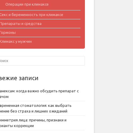
Операции при климаксе
Секс и беременность при климаксе
Препараты и средства
Гормоны
Климакс у мужчин
вежие записи
анексам: когда важно обсудить препарат с
ачом
временная стоматология: как выбрать
чение без страха и лишних ожиданий
имметрия лица: причины, признаки и
рианты коррекции