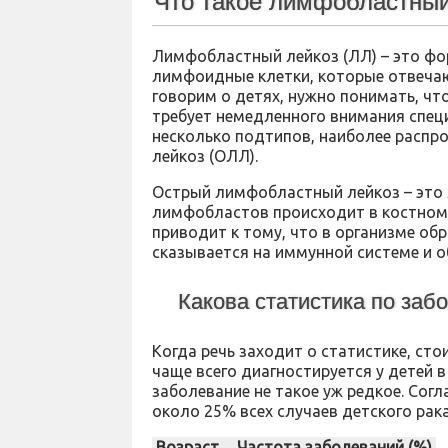
Что такое лимфобластный
Лимфобластный лейкоз (ЛЛ) – это фор
лимфоидные клетки, которые отвечаю
говорим о детях, нужно понимать, чт
требует немедленного внимания спец
несколько подтипов, наиболее распр
лейкоз (ОЛЛ).
Острый лимфобластный лейкоз – это 
лимфобластов происходит в костном 
приводит к тому, что в организме об
сказывается на иммунной системе и о
Какова статистика по за
Когда речь заходит о статистике, ст
чаще всего диагностируется у детей в
заболевание не такое уж редкое. Со
около 25% всех случаев детского рака
Возраст
Частота заболеваний (%)