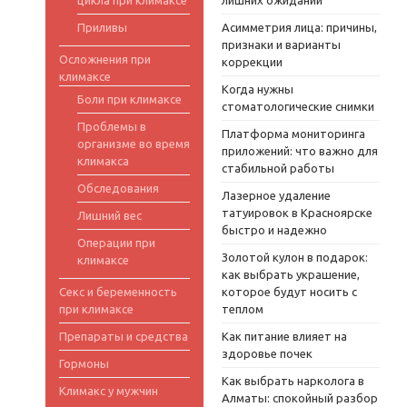
цикла при климаксе
лишних ожиданий
Приливы
Асимметрия лица: причины,
признаки и варианты
Осложнения при
коррекции
климаксе
Когда нужны
Боли при климаксе
стоматологические снимки
Проблемы в
Платформа мониторинга
организме во время
приложений: что важно для
климакса
стабильной работы
Обследования
Лазерное удаление
татуировок в Красноярске
Лишний вес
быстро и надежно
Операции при
Золотой кулон в подарок:
климаксе
как выбрать украшение,
Секс и беременность
которое будут носить с
при климаксе
теплом
Препараты и средства
Как питание влияет на
здоровье почек
Гормоны
Как выбрать нарколога в
Климакс у мужчин
Алматы: спокойный разбор