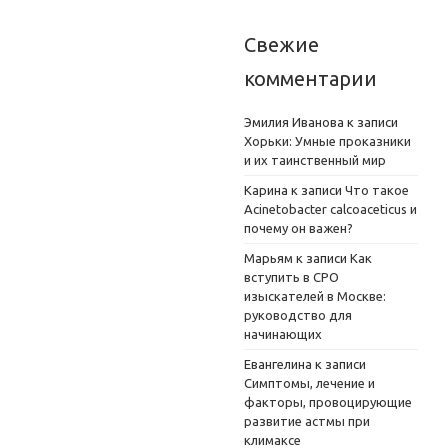
Свежие
комментарии
Эмилия Иванова
к записи
Хорьки: Умные проказники
и их таинственный мир
Карина
к записи
Что такое
Acinetobacter calcoaceticus и
почему он важен?
Марьям
к записи
Как
вступить в СРО
изыскателей в Москве:
руководство для
начинающих
Евангелина
к записи
Симптомы, лечение и
факторы, провоцирующие
развитие астмы при
климаксе