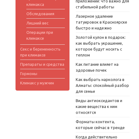
приложений: что важно для
климакса
стабильной работы
Обследования
Лазерное удаление
татуировок в Красноярске
Лишний вес
быстро и надежно
Операции при
Золотой кулон в подарок:
климаксе
как выбрать украшение,
Секс и беременность
которое будут носить с
при климаксе
теплом
Препараты и средства
Как питание влияет на
здоровье почек
Гормоны
Как выбрать нарколога в
Климакс у мужчин
Алматы: спокойный разбор
для семьи
Виды антиоксидантов и
какие вещества к ним
относятся
Форматы контента,
которые сейчас в тренде
Когда действительно