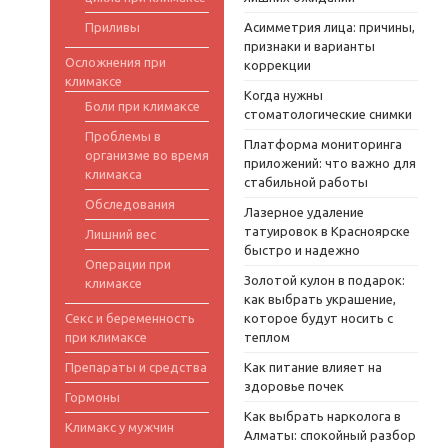
Приливы
Асимметрия лица: причины,
признаки и варианты
Осложнения при
коррекции
климаксе
Когда нужны
Боли при климаксе
стоматологические снимки
Проблемы в
Платформа мониторинга
организме во время
приложений: что важно для
климакса
стабильной работы
Обследования
Лазерное удаление
татуировок в Красноярске
Лишний вес
быстро и надежно
Операции при
Золотой кулон в подарок:
климаксе
как выбрать украшение,
Секс и беременность
которое будут носить с
при климаксе
теплом
Препараты и средства
Как питание влияет на
здоровье почек
Гормоны
Как выбрать нарколога в
Климакс у мужчин
Алматы: спокойный разбор