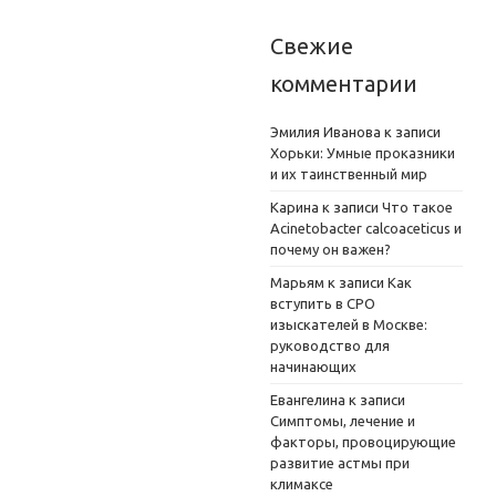
Свежие
комментарии
Эмилия Иванова
к записи
Хорьки: Умные проказники
и их таинственный мир
Карина
к записи
Что такое
Acinetobacter calcoaceticus и
почему он важен?
Марьям
к записи
Как
вступить в СРО
изыскателей в Москве:
руководство для
начинающих
Евангелина
к записи
Симптомы, лечение и
факторы, провоцирующие
развитие астмы при
климаксе