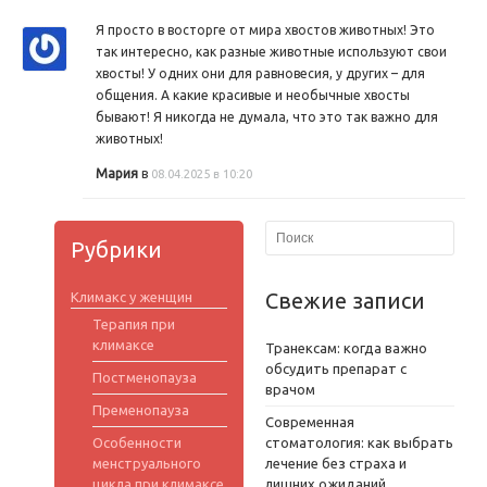
Я просто в восторге от мира хвостов животных! Это
так интересно, как разные животные используют свои
хвосты! У одних они для равновесия, у других – для
общения. А какие красивые и необычные хвосты
бывают! Я никогда не думала, что это так важно для
животных!
Мария
в
08.04.2025 в 10:20
Рубрики
Свежие записи
Климакс у женщин
Терапия при
климаксе
Транексам: когда важно
обсудить препарат с
Постменопауза
врачом
Пременопауза
Современная
Особенности
стоматология: как выбрать
менструального
лечение без страха и
цикла при климаксе
лишних ожиданий