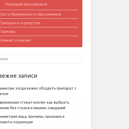
Операции при климаксе
Секс и беременность при климаксе
Препараты и средства
Гормоны
Климакс у мужчин
вежие записи
анексам: когда важно обсудить препарат с
ачом
временная стоматология: как выбрать
чение без страха и лишних ожиданий
имметрия лица: причины, признаки и
рианты коррекции