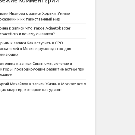
вежие комментарии
илия Иванова
к записи
Хорьки: Умные
оказники и их таинственный мир
рина
к записи
Что такое Acinetobacter
lcoaceticus и почему он важен?
рьям
к записи
Как вступить в СРО
ыскателей в Москве: руководство для
чинающих
ангелина
к записи
Симптомы, лечение и
кторы, провоцирующие развитие астмы при
имаксе
оргий Михайлов
к записи
Жизнь в Москве: все о
дах квартир, которые вас удивят