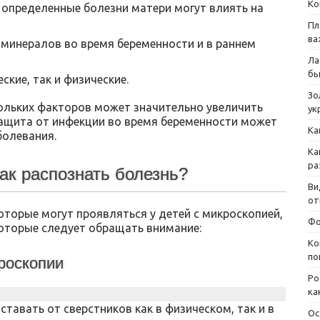
Ко
 определенные болезни матери могут влиять на
Пл
ва
 минералов во время беременности и в раннем
Ла
бы
ские, так и физические.
Зо
ольких факторов может значительно увеличить
ук
защита от инфекции во время беременности может
Ка
болевания.
Ка
ра
ак распознать болезнь?
Ви
от
торые могут проявляться у детей с микроскопией,
Фо
которые следует обращать внимание:
Ко
по
роскопии
Ро
ка
тавать от сверстников как в физическом, так и в
Ос