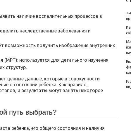
С
Эм
ыявить наличие воспалительных процессов в
пр
Ка
ределить наследственные заболевания и
ca
Ма
ёт возможность получить изображение внутренних
из
на
 (МРТ): используется для детального изучения
Ев
их структур.
фа
кл
ет ценные данные, которые в совокупности
Ге
ие о состоянии ребёнка. Как правило,
ви
этапов, и результаты могут занять некоторое
ой путь выбрать?
аста ребенка, его общего состояния и наличия