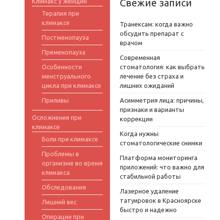
Свежие записи
Климакс у женщин
Терапия при
климаксе
Транексам: когда важно
обсудить препарат с
Постменопауза
врачом
Пременопауза
Современная
Особенности
стоматология: как выбрать
менструального
лечение без страха и
цикла при климаксе
лишних ожиданий
Приливы
Асимметрия лица: причины,
признаки и варианты
Осложнения при
коррекции
климаксе
Когда нужны
Боли при климаксе
стоматологические снимки
Проблемы в
Платформа мониторинга
организме во время
приложений: что важно для
климакса
стабильной работы
Обследования
Лазерное удаление
татуировок в Красноярске
Лишний вес
быстро и надежно
Операции при