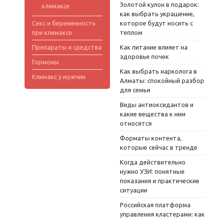
Золотой кулон в подарок:
климаксе
как выбрать украшение,
Секс и беременность
которое будут носить с
при климаксе
теплом
Препараты и средства
Как питание влияет на
здоровье почек
Гормоны
Как выбрать нарколога в
Климакс у мужчин
Алматы: спокойный разбор
для семьи
Виды антиоксидантов и
какие вещества к ним
относятся
Форматы контента,
которые сейчас в тренде
Когда действительно
нужно УЗИ: понятные
показания и практические
ситуации
Российская платформа
управления кластерами: как