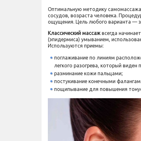
Оптимальную методику самомассажа 
сосудов, возраста человека. Процед
ощущения. Цель любого варианта — з
Классический массаж
всегда начинает
(эпидермиса) умыванием, использован
Используются приемы:
поглаживание по линиям располож
легкого разогрева, который виден 
разминание кожи пальцами;
постукивание конечными фалангам
пощипывание для повышения тонус