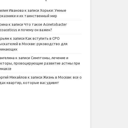
илия Иванова
к записи
Хорьки: Умные
оказники и их таинственный мир
рина
к записи
Что такое Acinetobacter
lcoaceticus и почему он важен?
рьям
к записи
Как вступить в СРО
ыскателей в Москве: руководство для
чинающих
ангелина
к записи
Симптомы, лечение и
кторы, провоцирующие развитие астмы при
имаксе
оргий Михайлов
к записи
Жизнь в Москве: все о
дах квартир, которые вас удивят