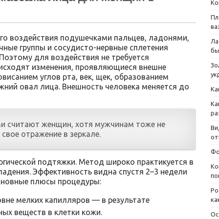
Ко
Пл
ва
го воздействия подушечками пальцев, ладонями,
Ла
ные группы и сосудисто-нервные сплетения
бы
 Поэтому для воздействия не требуется
Зо
оисходят изменения, проявляющиеся внешне
ук
висанием углов рта, век, щек, образованием
жний овал лица. Внешность человека меняется до
Ка
Ка
ра
и считают женщин, хотя мужчинам тоже не
Ви
свое отражение в зеркале.
от
Фо
ргической подтяжки. Метод широко практикуется в
Ко
ладения. Эффективность видна спустя 2–3 недели
по
сновные плюсы процедуры:
Ро
овне мелких капилляров — в результате
ка
ых веществ в клетки кожи.
Ос