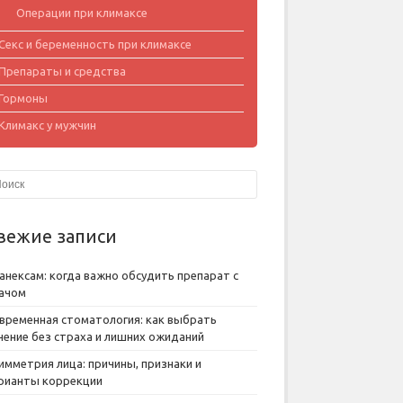
Операции при климаксе
Секс и беременность при климаксе
Препараты и средства
Гормоны
Климакс у мужчин
вежие записи
анексам: когда важно обсудить препарат с
ачом
временная стоматология: как выбрать
чение без страха и лишних ожиданий
имметрия лица: причины, признаки и
рианты коррекции