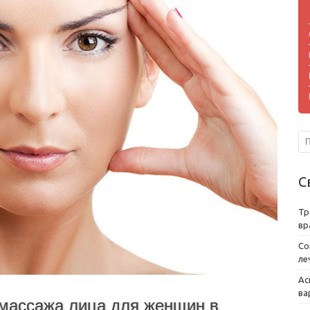
С
Тр
вр
Со
ле
Ас
ва
массажа лица для женщин в