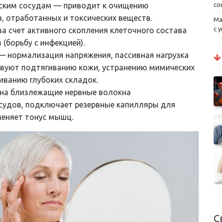
со
ским сосудам — приводит к очищению
 отработанных и токсических веществ.
Ма
с 
а счет активного скопления клеточного состава
(борьбу с инфекцией).
— нормализация напряжения, пассивная нагрузка
вуют подтягиванию кожи, устранению мимических
иванию глубоких складок.
 на близлежащие нервные волокна
судов, подключает резервные капилляры для
меняет тонус мышц.
С