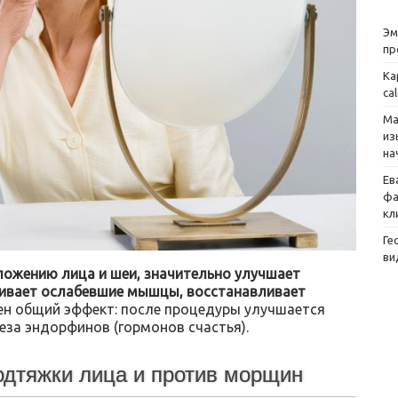
Эм
пр
Ка
ca
Ма
из
на
Ев
фа
кл
Ге
ви
ложению лица и шеи, значительно улучшает
ягивает ослабевшие мышцы, восстанавливает
ен общий эффект: после процедуры улучшается
еза эндорфинов (гормонов счастья).
дтяжки лица и против морщин