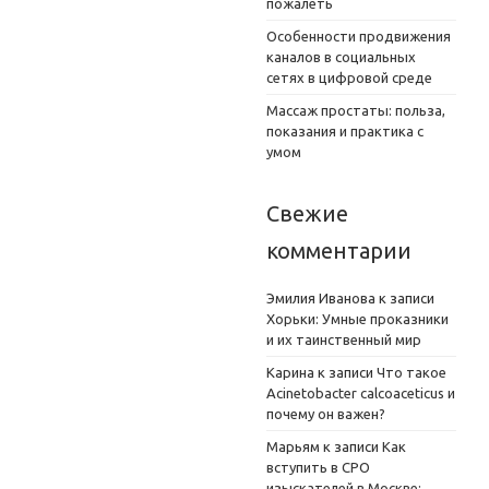
пожалеть
Особенности продвижения
каналов в социальных
сетях в цифровой среде
Массаж простаты: польза,
показания и практика с
умом
Свежие
комментарии
Эмилия Иванова
к записи
Хорьки: Умные проказники
и их таинственный мир
Карина
к записи
Что такое
Acinetobacter calcoaceticus и
почему он важен?
Марьям
к записи
Как
вступить в СРО
изыскателей в Москве: