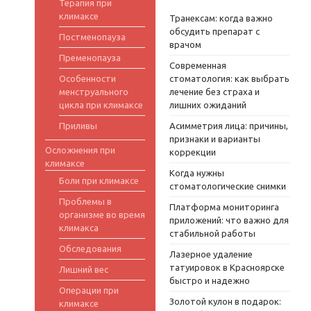
Терапия при
климаксе
Транексам: когда важно
обсудить препарат с
Постменопауза
врачом
Пременопауза
Современная
Особенности
стоматология: как выбрать
менструального
лечение без страха и
цикла при климаксе
лишних ожиданий
Приливы
Асимметрия лица: причины,
признаки и варианты
Осложнения при
коррекции
климаксе
Когда нужны
Боли при климаксе
стоматологические снимки
Проблемы в
Платформа мониторинга
организме во время
приложений: что важно для
климакса
стабильной работы
Обследования
Лазерное удаление
татуировок в Красноярске
Лишний вес
быстро и надежно
Операции при
Золотой кулон в подарок:
климаксе