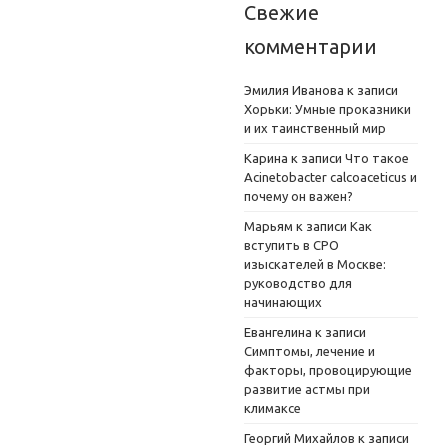
Свежие
комментарии
Эмилия Иванова
к записи
Хорьки: Умные проказники
и их таинственный мир
Карина
к записи
Что такое
Acinetobacter calcoaceticus и
почему он важен?
Марьям
к записи
Как
вступить в СРО
изыскателей в Москве:
руководство для
начинающих
Евангелина
к записи
Симптомы, лечение и
факторы, провоцирующие
развитие астмы при
климаксе
Георгий Михайлов
к записи