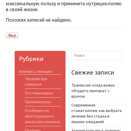
максимальную пользу и применить нутрициологию
в своей жизни.
Похожих записей не найдено.
Рубрики
Свежие записи
Климакс у женщин
Терапия при
климаксе
Транексам: когда важно
обсудить препарат с
Постменопауза
врачом
Пременопауза
Современная
Особенности
стоматология: как выбрать
менструального
лечение без страха и
цикла при климаксе
лишних ожиданий
Приливы
Асимметрия лица: причины,