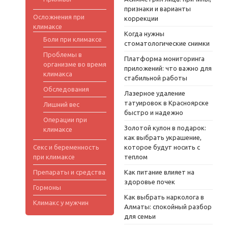
признаки и варианты
Осложнения при
коррекции
климаксе
Когда нужны
Боли при климаксе
стоматологические снимки
Проблемы в
Платформа мониторинга
организме во время
приложений: что важно для
климакса
стабильной работы
Обследования
Лазерное удаление
татуировок в Красноярске
Лишний вес
быстро и надежно
Операции при
Золотой кулон в подарок:
климаксе
как выбрать украшение,
Секс и беременность
которое будут носить с
при климаксе
теплом
Препараты и средства
Как питание влияет на
здоровье почек
Гормоны
Как выбрать нарколога в
Климакс у мужчин
Алматы: спокойный разбор
для семьи