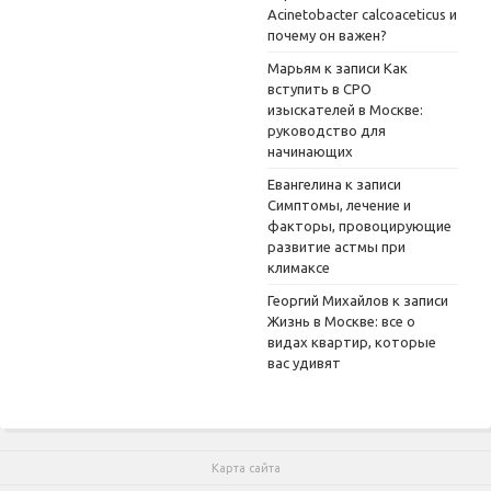
Acinetobacter calcoaceticus и
почему он важен?
Марьям
к записи
Как
вступить в СРО
изыскателей в Москве:
руководство для
начинающих
Евангелина
к записи
Симптомы, лечение и
факторы, провоцирующие
развитие астмы при
климаксе
Георгий Михайлов
к записи
Жизнь в Москве: все о
видах квартир, которые
вас удивят
Карта сайта