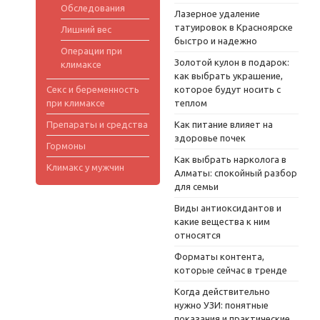
Обследования
Лазерное удаление
татуировок в Красноярске
Лишний вес
быстро и надежно
Операции при
Золотой кулон в подарок:
климаксе
как выбрать украшение,
Секс и беременность
которое будут носить с
при климаксе
теплом
Препараты и средства
Как питание влияет на
здоровье почек
Гормоны
Как выбрать нарколога в
Климакс у мужчин
Алматы: спокойный разбор
для семьи
Виды антиоксидантов и
какие вещества к ним
относятся
Форматы контента,
которые сейчас в тренде
Когда действительно
нужно УЗИ: понятные
показания и практические