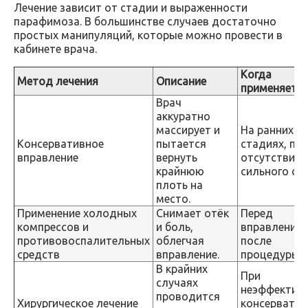
Лечение зависит от стадии и выраженности
парафимоза. В большинстве случаев достаточно
простых манипуляций, которые можно провести в
кабинете врача.
Когда
Метод лечения
Описание
применяетс
Врач
аккуратно
массирует и
На ранних
Консервативное
пытается
стадиях, при
вправление
вернуть
отсутствии
крайнюю
сильного отё
плоть на
место.
Применение холодных
Снимает отёк
Перед
компрессов и
и боль,
вправлением
противовоспалительных
облегчая
после
средств
вправление.
процедуры.
В крайних
При
случаях
неэффектив
проводится
Хирургическое лечение
консервати