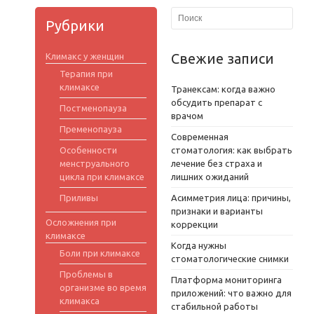
Рубрики
Свежие записи
Климакс у женщин
Терапия при
климаксе
Транексам: когда важно
обсудить препарат с
Постменопауза
врачом
Пременопауза
Современная
Особенности
стоматология: как выбрать
менструального
лечение без страха и
цикла при климаксе
лишних ожиданий
Приливы
Асимметрия лица: причины,
признаки и варианты
Осложнения при
коррекции
климаксе
Когда нужны
Боли при климаксе
стоматологические снимки
Проблемы в
Платформа мониторинга
организме во время
приложений: что важно для
климакса
стабильной работы