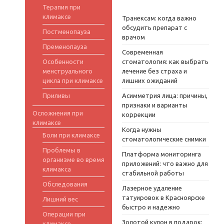
Терапия при
климаксе
Транексам: когда важно
обсудить препарат с
Постменопауза
врачом
Пременопауза
Современная
Особенности
стоматология: как выбрать
менструального
лечение без страха и
цикла при климаксе
лишних ожиданий
Приливы
Асимметрия лица: причины,
признаки и варианты
Осложнения при
коррекции
климаксе
Когда нужны
Боли при климаксе
стоматологические снимки
Проблемы в
Платформа мониторинга
организме во время
приложений: что важно для
климакса
стабильной работы
Обследования
Лазерное удаление
татуировок в Красноярске
Лишний вес
быстро и надежно
Операции при
Золотой кулон в подарок:
климаксе