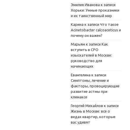
Эмилия Иванова
к записи
Хорьки: Умные проказники
и их таинственный мир
Карина
к записи
Что такое
Acinetobacter calcoaceticus и
почему он важен?
Марьям
к записи
Как
вступить в СРО
изыскателей в Москве:
руководство для
начинающих
Евангелина
к записи
Симптомы, лечение и
факторы, провоцирующие
развитие астмы при
климаксе
Георгий Михайлов
к записи
Жизнь в Москве: все о
видах квартир, которые
вас удивят