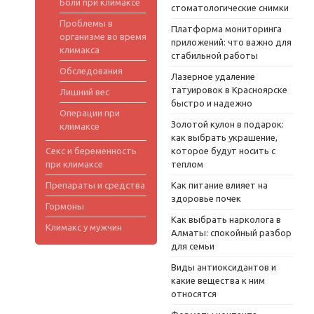
Боли при климаксе
стоматологические снимки
Проблемы в
Платформа мониторинга
организме во время
приложений: что важно для
климакса
стабильной работы
Обследования
Лазерное удаление
татуировок в Красноярске
Лишний вес
быстро и надежно
Операции при
Золотой кулон в подарок:
климаксе
как выбрать украшение,
Секс и беременность
которое будут носить с
при климаксе
теплом
Препараты и средства
Как питание влияет на
здоровье почек
Гормоны
Как выбрать нарколога в
Климакс у мужчин
Алматы: спокойный разбор
для семьи
Виды антиоксидантов и
какие вещества к ним
относятся