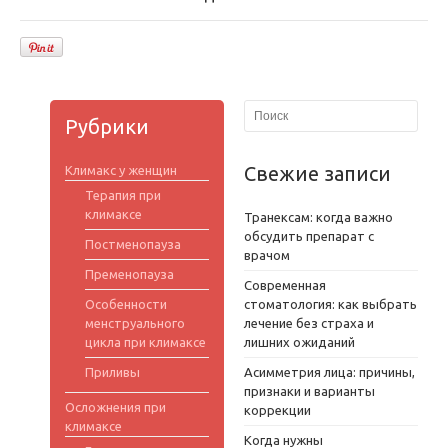
Рубрики
Свежие записи
Климакс у женщин
Терапия при
климаксе
Транексам: когда важно
обсудить препарат с
Постменопауза
врачом
Пременопауза
Современная
Особенности
стоматология: как выбрать
менструального
лечение без страха и
цикла при климаксе
лишних ожиданий
Приливы
Асимметрия лица: причины,
признаки и варианты
Осложнения при
коррекции
климаксе
Когда нужны