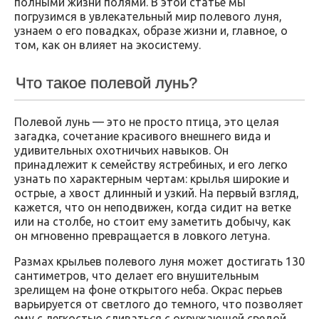
полными жизни полями. В этой статье мы
погрузимся в увлекательный мир полевого луня,
узнаем о его повадках, образе жизни и, главное, о
том, как он влияет на экосистему.
Что такое полевой лунь?
Полевой лунь — это не просто птица, это целая
загадка, сочетание красивого внешнего вида и
удивительных охотничьих навыков. Он
принадлежит к семейству ястребиных, и его легко
узнать по характерным чертам: крылья широкие и
острые, а хвост длинный и узкий. На первый взгляд,
кажется, что он неподвижен, когда сидит на ветке
или на столбе, но стоит ему заметить добычу, как
он мгновенно превращается в ловкого летуна.
Размах крыльев полевого луня может достигать 130
сантиметров, что делает его внушительным
зрелищем на фоне открытого неба. Окрас перьев
варьируется от светлого до темного, что позволяет
ему с легкостью сливаться с окружающей средой.