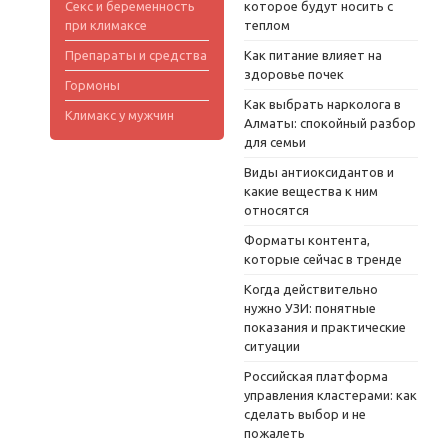
Секс и беременность
которое будут носить с
при климаксе
теплом
Препараты и средства
Как питание влияет на
здоровье почек
Гормоны
Как выбрать нарколога в
Климакс у мужчин
Алматы: спокойный разбор
для семьи
Виды антиоксидантов и
какие вещества к ним
относятся
Форматы контента,
которые сейчас в тренде
Когда действительно
нужно УЗИ: понятные
показания и практические
ситуации
Российская платформа
управления кластерами: как
сделать выбор и не
пожалеть