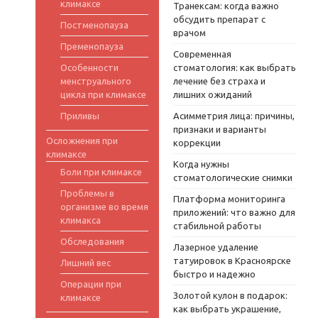
климаксе
Транексам: когда важно
обсудить препарат с
Постменопауза
врачом
Пременопауза
Современная
Особенности
стоматология: как выбрать
менструального
лечение без страха и
цикла при климаксе
лишних ожиданий
Приливы
Асимметрия лица: причины,
признаки и варианты
Осложнения при
коррекции
климаксе
Когда нужны
Боли при климаксе
стоматологические снимки
Проблемы в
Платформа мониторинга
организме во время
приложений: что важно для
климакса
стабильной работы
Обследования
Лазерное удаление
татуировок в Красноярске
Лишний вес
быстро и надежно
Операции при
Золотой кулон в подарок:
климаксе
как выбрать украшение,