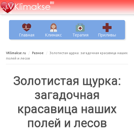
Главная
Климакс
Терапия
Приливы
VKlimakse.ru
Разное
Золотистая щурка: загадочная красавица наших
полей и лесов
Золотистая щурка:
загадочная
красавица наших
полей и лесов