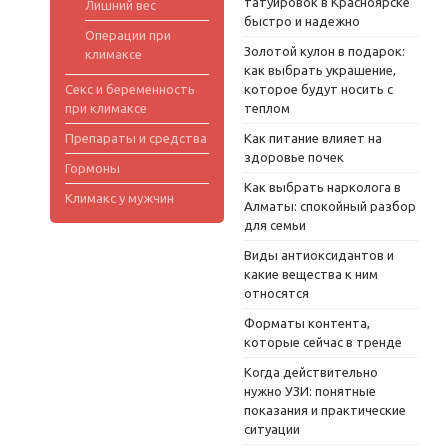
татуировок в Красноярске
Лишний вес
быстро и надежно
Операции при
Золотой кулон в подарок:
климаксе
как выбрать украшение,
Секс и беременность
которое будут носить с
при климаксе
теплом
Препараты и средства
Как питание влияет на
здоровье почек
Гормоны
Как выбрать нарколога в
Климакс у мужчин
Алматы: спокойный разбор
для семьи
Виды антиоксидантов и
какие вещества к ним
относятся
Форматы контента,
которые сейчас в тренде
Когда действительно
нужно УЗИ: понятные
показания и практические
ситуации