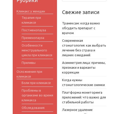
Рубрики
Свежие записи
Климакс у женщин
Терапия при
климаксе
Транексам: когда важно
обсудить препарат с
Постменопауза
врачом
Пременопауза
Современная
Особенности
стоматология: как выбрать
менструального
лечение без страха и
цикла при климаксе
лишних ожиданий
Приливы
Асимметрия лица: причины,
признаки и варианты
Осложнения при
коррекции
климаксе
Когда нужны
Боли при климаксе
стоматологические снимки
Проблемы в
Платформа мониторинга
организме во время
приложений: что важно для
климакса
стабильной работы
Обследования
Лазерное удаление