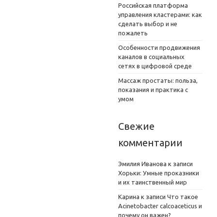
Российская платформа
управления кластерами: как
сделать выбор и не
пожалеть
Особенности продвижения
каналов в социальных
сетях в цифровой среде
Массаж простаты: польза,
показания и практика с
умом
Свежие
комментарии
Эмилия Иванова
к записи
Хорьки: Умные проказники
и их таинственный мир
Карина
к записи
Что такое
Acinetobacter calcoaceticus и
почему он важен?