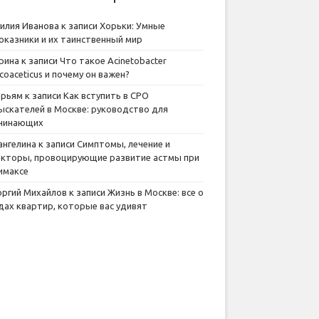
илия Иванова
к записи
Хорьки: Умные
оказники и их таинственный мир
рина
к записи
Что такое Acinetobacter
lcoaceticus и почему он важен?
рьям
к записи
Как вступить в СРО
ыскателей в Москве: руководство для
чинающих
ангелина
к записи
Симптомы, лечение и
кторы, провоцирующие развитие астмы при
имаксе
оргий Михайлов
к записи
Жизнь в Москве: все о
дах квартир, которые вас удивят