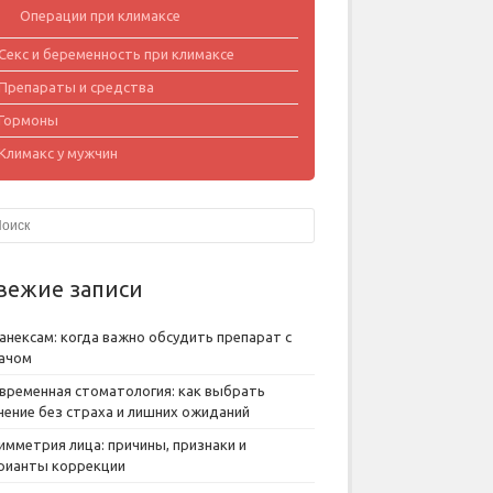
Операции при климаксе
Секс и беременность при климаксе
Препараты и средства
Гормоны
Климакс у мужчин
вежие записи
анексам: когда важно обсудить препарат с
ачом
временная стоматология: как выбрать
чение без страха и лишних ожиданий
имметрия лица: причины, признаки и
рианты коррекции