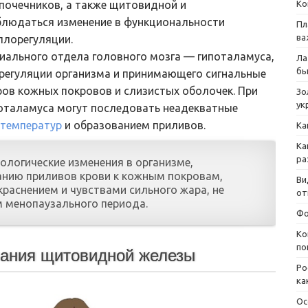
Ко
почечников, а также щитовидной и
людаться изменение в функциональности
Пл
ва
плорегуляции.
иального отдела головного мозга — гипоталамуса,
Ла
бы
регуляции организма и принимающего сигнальные
ов кожных покровов и слизистых оболочек. При
Зо
ук
оталамуса могут последовать неадекватные
 температур
и образованием приливов.
Ка
Ка
ра
ологические изменения в организме,
нию приливов крови к кожным покровам,
Ви
аснением и чувствами сильного жара, не
от
м менопаузального периода.
Фо
Ко
по
ания щитовидной железы
Ро
ка
Ос