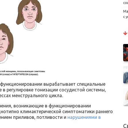
со
Ма
с 
функционировании вырабатывает специальные
 в регулировке тонизации сосудистой системы,
ессах менструального цикла.
нения, возникающие в функционировании
нотипно климактерической симптоматики раннего
ением приливов, потливости и
нарушениями в
С