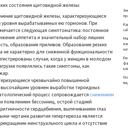
ских состояния щитовидной железы:
Эм
енение щитовидной железы, характеризующееся
пр
и уровня вырабатываемых ею гормонов. При
Ка
ca
тмечается следующая симптоматика: постоянное
нижение аппетита и значительный набор лишних
Ма
из
ть, образование приливов. Образование резких
на
а не характерно для сниженной функциональности
Ев
егистрированы случаи, когда у женщин в молодом
фа
агрузке появлялись такие симптомы, как
кл
жар.
Ге
ктеризующееся чрезвычайно повышенной
ви
 высочайшим уровнем выработки тироидных
атологический процесс сопровождается
снижением
 и появлением бессонниц, острой стадией
ритмичности сердцебиения, выпячиванием глаз
ными чертами развития гипертиреоза является
прекращение менструального цикла и отсутствие