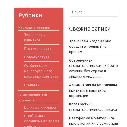
Рубрики
Свежие записи
Климакс у женщин
Терапия при
климаксе
Транексам: когда важно
обсудить препарат с
Постменопауза
врачом
Пременопауза
Современная
Особенности
стоматология: как выбрать
менструального
лечение без страха и
цикла при климаксе
лишних ожиданий
Приливы
Асимметрия лица: причины,
признаки и варианты
Осложнения при
коррекции
климаксе
Когда нужны
Боли при климаксе
стоматологические снимки
Проблемы в
Платформа мониторинга
организме во время
приложений: что важно для
климакса