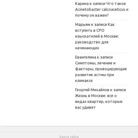
Карина
к записи
Что такое
Acinetobacter calcoaceticus и
почему он важен?
Марьям
к записи
Как
вступить в СРО
изыскателей в Москве:
руководство для
начинающих
Евангелина
к записи
Симптомы, лечение и
факторы, провоцирующие
развитие астмы при
климаксе
Георгий Михайлов
к записи
Жизнь в Москве: все о
видах квартир, которые
вас удивят
Карта сайта