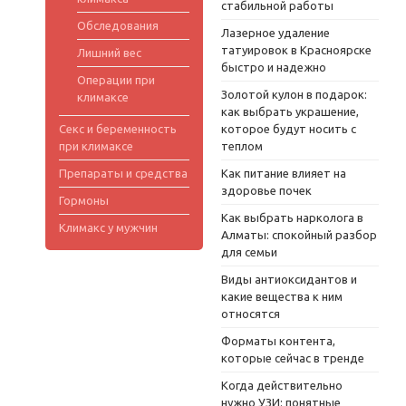
стабильной работы
Обследования
Лазерное удаление
татуировок в Красноярске
Лишний вес
быстро и надежно
Операции при
Золотой кулон в подарок:
климаксе
как выбрать украшение,
Секс и беременность
которое будут носить с
при климаксе
теплом
Препараты и средства
Как питание влияет на
здоровье почек
Гормоны
Как выбрать нарколога в
Климакс у мужчин
Алматы: спокойный разбор
для семьи
Виды антиоксидантов и
какие вещества к ним
относятся
Форматы контента,
которые сейчас в тренде
Когда действительно
нужно УЗИ: понятные