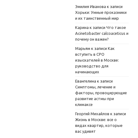
Эмилия Иванова
к записи
Хорьки: Умные проказники
и их таинственный мир
Карина
к записи
Что такое
Acinetobacter calcoaceticus и
почему он важен?
Марьям
к записи
Как
вступить в СРО
изыскателей в Москве:
руководство для
начинающих
Евангелина
к записи
Симптомы, лечение и
факторы, провоцирующие
развитие астмы при
климаксе
Георгий Михайлов
к записи
Жизнь в Москве: все о
видах квартир, которые
вас удивят