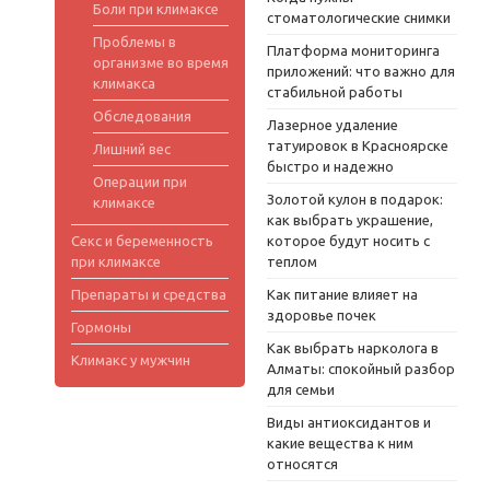
Боли при климаксе
стоматологические снимки
Проблемы в
Платформа мониторинга
организме во время
приложений: что важно для
климакса
стабильной работы
Обследования
Лазерное удаление
татуировок в Красноярске
Лишний вес
быстро и надежно
Операции при
Золотой кулон в подарок:
климаксе
как выбрать украшение,
Секс и беременность
которое будут носить с
при климаксе
теплом
Препараты и средства
Как питание влияет на
здоровье почек
Гормоны
Как выбрать нарколога в
Климакс у мужчин
Алматы: спокойный разбор
для семьи
Виды антиоксидантов и
какие вещества к ним
относятся