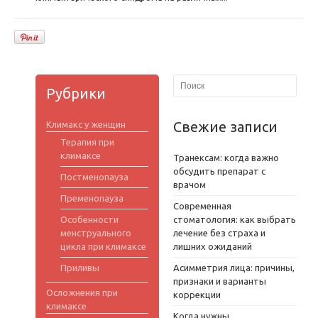
Рубрики
Свежие записи
Климакс у женщин
Терапия при
климаксе
Транексам: когда важно
обсудить препарат с
Постменопауза
врачом
Пременопауза
Современная
Особенности
стоматология: как выбрать
менструального
лечение без страха и
цикла при климаксе
лишних ожиданий
Приливы
Асимметрия лица: причины,
признаки и варианты
Осложнения при
коррекции
климаксе
Когда нужны