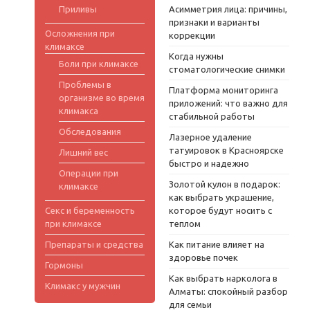
Приливы
Асимметрия лица: причины,
признаки и варианты
Осложнения при
коррекции
климаксе
Когда нужны
Боли при климаксе
стоматологические снимки
Проблемы в
Платформа мониторинга
организме во время
приложений: что важно для
климакса
стабильной работы
Обследования
Лазерное удаление
татуировок в Красноярске
Лишний вес
быстро и надежно
Операции при
Золотой кулон в подарок:
климаксе
как выбрать украшение,
Секс и беременность
которое будут носить с
при климаксе
теплом
Препараты и средства
Как питание влияет на
здоровье почек
Гормоны
Как выбрать нарколога в
Климакс у мужчин
Алматы: спокойный разбор
для семьи