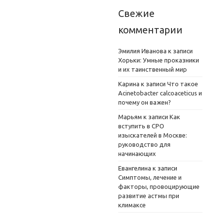
Свежие
комментарии
Эмилия Иванова
к записи
Хорьки: Умные проказники
и их таинственный мир
Карина
к записи
Что такое
Acinetobacter calcoaceticus и
почему он важен?
Марьям
к записи
Как
вступить в СРО
изыскателей в Москве:
руководство для
начинающих
Евангелина
к записи
Симптомы, лечение и
факторы, провоцирующие
развитие астмы при
климаксе