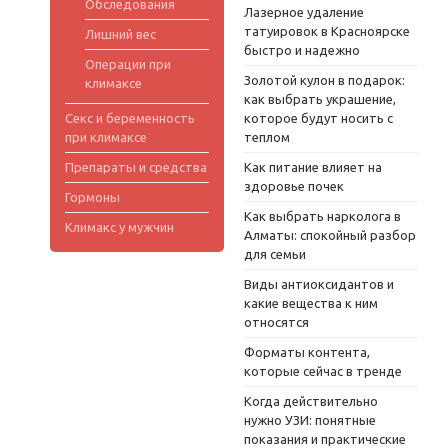
Обследования
Лазерное удаление
татуировок в Красноярске
Лишний вес
быстро и надежно
Операции при
Золотой кулон в подарок:
климаксе
как выбрать украшение,
Секс и беременность
которое будут носить с
при климаксе
теплом
Препараты и средства
Как питание влияет на
здоровье почек
Гормоны
Как выбрать нарколога в
Климакс у мужчин
Алматы: спокойный разбор
для семьи
Виды антиоксидантов и
какие вещества к ним
относятся
Форматы контента,
которые сейчас в тренде
Когда действительно
нужно УЗИ: понятные
показания и практические