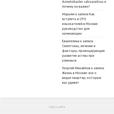
Acinetobacter calcoaceticus и
почему он важен?
Марьям
к записи
Как
вступить в СРО
изыскателей в Москве:
руководство для
начинающих
Евангелина
к записи
Симптомы, лечение и
факторы, провоцирующие
развитие астмы при
климаксе
Георгий Михайлов
к записи
Жизнь в Москве: все о
видах квартир, которые
вас удивят
Карта сайта