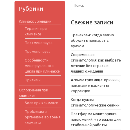
Рубрики
Свежие записи
Климакс у женщин
Терапия при
климаксе
Транексам: когда важно
обсудить препарат с
Постменопауза
врачом
Пременопауза
Современная
Особенности
стоматология: как выбрать
менструального
лечение без страха и
цикла при климаксе
лишних ожиданий
Приливы
Асимметрия лица: причины,
признаки и варианты
Осложнения при
коррекции
климаксе
Когда нужны
Боли при климаксе
стоматологические снимки
Проблемы в
Платформа мониторинга
организме во время
приложений: что важно для
климакса
стабильной работы