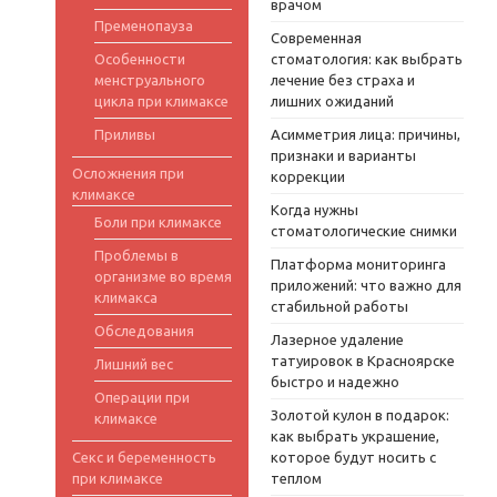
врачом
Пременопауза
Современная
Особенности
стоматология: как выбрать
менструального
лечение без страха и
цикла при климаксе
лишних ожиданий
Приливы
Асимметрия лица: причины,
признаки и варианты
Осложнения при
коррекции
климаксе
Когда нужны
Боли при климаксе
стоматологические снимки
Проблемы в
Платформа мониторинга
организме во время
приложений: что важно для
климакса
стабильной работы
Обследования
Лазерное удаление
татуировок в Красноярске
Лишний вес
быстро и надежно
Операции при
Золотой кулон в подарок:
климаксе
как выбрать украшение,
Секс и беременность
которое будут носить с
при климаксе
теплом