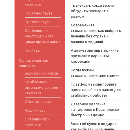
климаксе
Транексам: когда важно
обсудить препарат с
Постменопауза
врачом
Пременопауза
Современная
Особенности
стоматология: как выбрать
менструального
лечение без страха и
цикла при климаксе
лишних ожиданий
Приливы
Асимметрия лица: причины,
признаки и варианты
Осложнения при
коррекции
климаксе
Когда нужны
Боли при климаксе
стоматологические снимки
Проблемы в
Платформа мониторинга
организме во время
приложений: что важно для
климакса
стабильной работы
Обследования
Лазерное удаление
татуировок в Красноярске
Лишний вес
быстро и надежно
Операции при
Золотой кулон в подарок:
климаксе
как выбрать украшение,