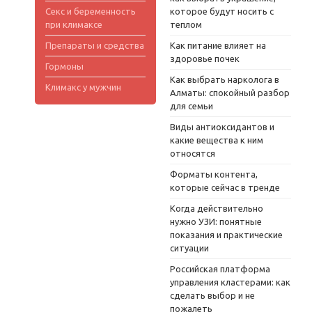
Секс и беременность
которое будут носить с
при климаксе
теплом
Препараты и средства
Как питание влияет на
здоровье почек
Гормоны
Как выбрать нарколога в
Климакс у мужчин
Алматы: спокойный разбор
для семьи
Виды антиоксидантов и
какие вещества к ним
относятся
Форматы контента,
которые сейчас в тренде
Когда действительно
нужно УЗИ: понятные
показания и практические
ситуации
Российская платформа
управления кластерами: как
сделать выбор и не
пожалеть