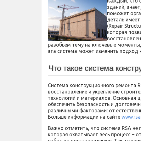
Каждый, кто 
зданий, знает
поможет орган
деталь имеет
(Repair Struc
которая позв
восстановлен
разобьем тему на ключевые моменты, 
эта система может изменить подход к
Что такое система конст
Система конструкционного ремонта R
восстановление и укрепление строит
технологий и материалов. Основная ц
обеспечить безопасность и долговеч
различными факторами: от естествен
Больше информации на сайте
www.rsa
Важно отметить, что система RSA не 
которая охватывает весь процесс – о
работ по восстановлению. Так, напр