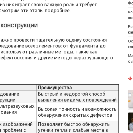
Фо
з них играет свою важную роль и требует
смотрим эти этапы подробнее.
Ко
по
 конструкции
Ро
ка
 важно провести тщательную оценку состояния
Ос
следование всех элементов: от фундамента до
со
 используют различные методы, такие как
Ма
дефектоскопия и другие методы неразрушающего
с 
Преимущества
едование
Быстрый и недорогой способ
рукции
выявления видимых повреждений
ультразвуковых
Высокая точность и возможность
дования
обнаружения скрытых дефектов
х изображений
Позволяет быстро обнаружить
я проблем с
утечки тепла и слабые места в