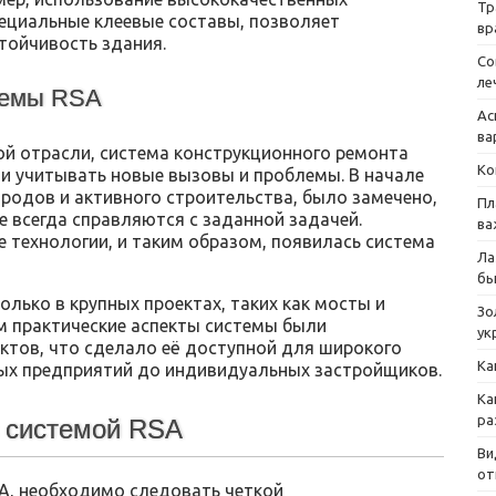
Тр
ециальные клеевые составы, позволяет
вр
тойчивость здания.
Со
ле
темы RSA
Ас
ва
ой отрасли, система конструкционного ремонта
Ко
и учитывать новые вызовы и проблемы. В начале
городов и активного строительства, было замечено,
Пл
 всегда справляются с заданной задачей.
ва
 технологии, и таким образом, появилась система
Ла
бы
лько в крупных проектах, таких как мосты и
Зо
м практические аспекты системы были
ук
ктов, что сделало её доступной для широкого
Ка
ых предприятий до индивидуальных застройщиков.
Ка
ра
 системой RSA
Ви
от
A, необходимо следовать четкой