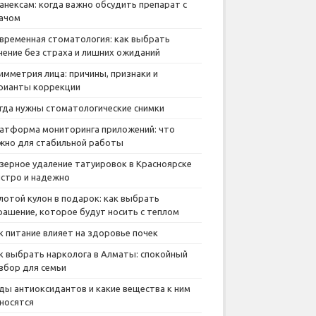
анексам: когда важно обсудить препарат с
ачом
временная стоматология: как выбрать
чение без страха и лишних ожиданий
имметрия лица: причины, признаки и
рианты коррекции
гда нужны стоматологические снимки
атформа мониторинга приложений: что
жно для стабильной работы
зерное удаление татуировок в Красноярске
стро и надежно
лотой кулон в подарок: как выбрать
рашение, которое будут носить с теплом
к питание влияет на здоровье почек
к выбрать нарколога в Алматы: спокойный
збор для семьи
ды антиоксидантов и какие вещества к ним
носятся