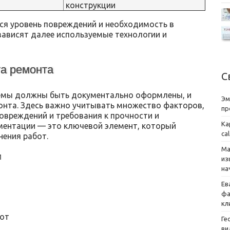
конструкции
ся уровень повреждений и необходимость в
 зависят далее используемые технологии и
та ремонта
С
лемы должны быть документально оформлены, и
Эм
онта. Здесь важно учитывать множество факторов,
пр
повреждений и требования к прочности и
Ка
ментации — это ключевой элемент, который
ca
ения работ.
Ма
и
из
на
Ев
фа
кл
бот
Ге
ви