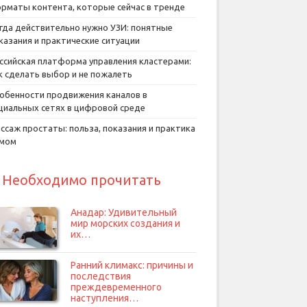
рматы контента, которые сейчас в тренде
гда действительно нужно УЗИ: понятные
казания и практические ситуации
ссийская платформа управления кластерами:
к сделать выбор и не пожалеть
обенности продвижения каналов в
циальных сетях в цифровой среде
ссаж простаты: польза, показания и практика
умом
Необходимо прочитать
Анадар: Удивительный
мир морских создания и
их…
Ранний климакс: причины и
последствия
преждевременного
наступления…