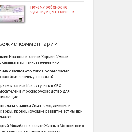
Почему ребенок не
чувствует, что хочет в…
вежие комментарии
илия Иванова
к записи
Хорьки: Умные
оказники и их таинственный мир
рина
к записи
Что такое Acinetobacter
lcoaceticus и почему он важен?
рьям
к записи
Как вступить в СРО
ыскателей в Москве: руководство для
чинающих
ангелина
к записи
Симптомы, лечение и
кторы, провоцирующие развитие астмы при
имаксе
оргий Михайлов
к записи
Жизнь в Москве: все о
дах квартир, которые вас удивят