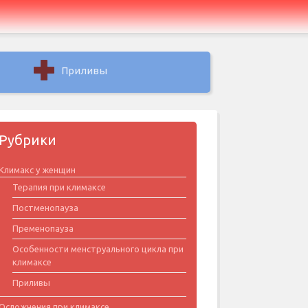
Приливы
Рубрики
Климакс у женщин
Терапия при климаксе
Постменопауза
Пременопауза
Особенности менструального цикла при
климаксе
Приливы
Осложнения при климаксе