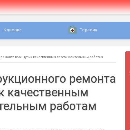
Климакс
Терапия
 ремонта RSA: Путь к качественным восстановительным работам
рукционного ремонта
 к качественным
тельным работам