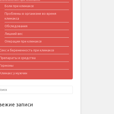
Боли при климаксе
Проблемы в организме во время
климакса
Обследования
Лишний вес
Операции при климаксе
Секс и беременность при климаксе
Препараты и средства
Гормоны
Климакс у мужчин
вежие записи