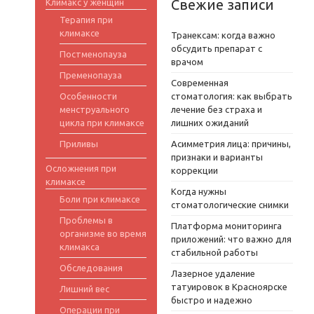
Свежие записи
Климакс у женщин
Терапия при
климаксе
Транексам: когда важно
обсудить препарат с
Постменопауза
врачом
Пременопауза
Современная
Особенности
стоматология: как выбрать
менструального
лечение без страха и
цикла при климаксе
лишних ожиданий
Приливы
Асимметрия лица: причины,
признаки и варианты
Осложнения при
коррекции
климаксе
Когда нужны
Боли при климаксе
стоматологические снимки
Проблемы в
Платформа мониторинга
организме во время
приложений: что важно для
климакса
стабильной работы
Обследования
Лазерное удаление
татуировок в Красноярске
Лишний вес
быстро и надежно
Операции при