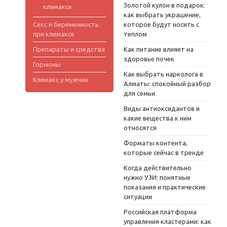
Золотой кулон в подарок:
климаксе
как выбрать украшение,
Секс и беременность
которое будут носить с
при климаксе
теплом
Препараты и средства
Как питание влияет на
здоровье почек
Гормоны
Как выбрать нарколога в
Климакс у мужчин
Алматы: спокойный разбор
для семьи
Виды антиоксидантов и
какие вещества к ним
относятся
Форматы контента,
которые сейчас в тренде
Когда действительно
нужно УЗИ: понятные
показания и практические
ситуации
Российская платформа
управления кластерами: как