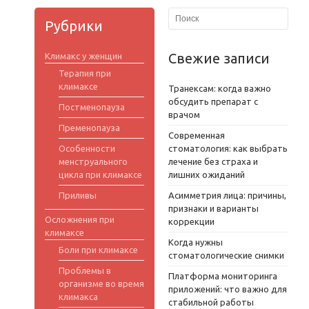
Рубрики
Свежие записи
Климакс у женщин
Терапия при
климаксе
Транексам: когда важно
обсудить препарат с
Постменопауза
врачом
Пременопауза
Современная
Особенности
стоматология: как выбрать
менструального
лечение без страха и
цикла при климаксе
лишних ожиданий
Приливы
Асимметрия лица: причины,
признаки и варианты
Осложнения при
коррекции
климаксе
Когда нужны
Боли при климаксе
стоматологические снимки
Проблемы в
Платформа мониторинга
организме во время
приложений: что важно для
климакса
стабильной работы