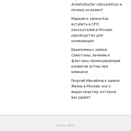
Acinetobacter calcoaceticus и
почему он важен?
Марьям
к записи
Как
вступить в СРО
изыскателей в Москве:
руководство для
начинающих
Евангелина
к записи
Симптомы, лечение и
факторы, провоцирующие
развитие астмы при
климаксе
Георгий Михайлов
к записи
Жизнь в Москве: все о
видах квартир, которые
вас удивят
Карта сайта