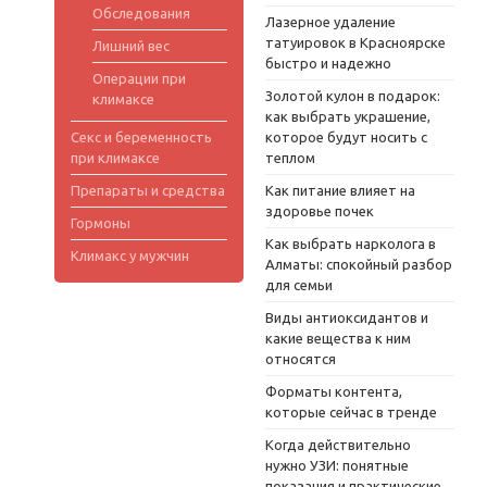
Обследования
Лазерное удаление
татуировок в Красноярске
Лишний вес
быстро и надежно
Операции при
Золотой кулон в подарок:
климаксе
как выбрать украшение,
Секс и беременность
которое будут носить с
при климаксе
теплом
Препараты и средства
Как питание влияет на
здоровье почек
Гормоны
Как выбрать нарколога в
Климакс у мужчин
Алматы: спокойный разбор
для семьи
Виды антиоксидантов и
какие вещества к ним
относятся
Форматы контента,
которые сейчас в тренде
Когда действительно
нужно УЗИ: понятные
показания и практические