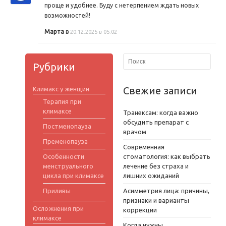
проще и удобнее. Буду с нетерпением ждать новых
возможностей!
Марта
в
20.12.2025 в 05:02
Рубрики
Свежие записи
Климакс у женщин
Терапия при
климаксе
Транексам: когда важно
обсудить препарат с
Постменопауза
врачом
Пременопауза
Современная
Особенности
стоматология: как выбрать
менструального
лечение без страха и
цикла при климаксе
лишних ожиданий
Приливы
Асимметрия лица: причины,
признаки и варианты
Осложнения при
коррекции
климаксе
Когда нужны