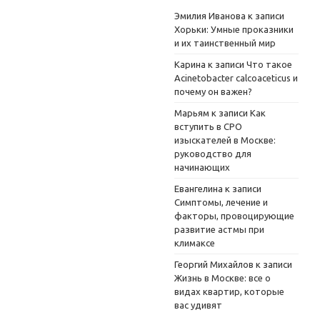
Эмилия Иванова
к записи
Хорьки: Умные проказники
и их таинственный мир
Карина
к записи
Что такое
Acinetobacter calcoaceticus и
почему он важен?
Марьям
к записи
Как
вступить в СРО
изыскателей в Москве:
руководство для
начинающих
Евангелина
к записи
Симптомы, лечение и
факторы, провоцирующие
развитие астмы при
климаксе
Георгий Михайлов
к записи
Жизнь в Москве: все о
видах квартир, которые
вас удивят