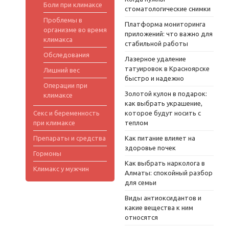
Боли при климаксе
стоматологические снимки
Проблемы в
Платформа мониторинга
организме во время
приложений: что важно для
климакса
стабильной работы
Обследования
Лазерное удаление
татуировок в Красноярске
Лишний вес
быстро и надежно
Операции при
Золотой кулон в подарок:
климаксе
как выбрать украшение,
Секс и беременность
которое будут носить с
при климаксе
теплом
Препараты и средства
Как питание влияет на
здоровье почек
Гормоны
Как выбрать нарколога в
Климакс у мужчин
Алматы: спокойный разбор
для семьи
Виды антиоксидантов и
какие вещества к ним
относятся