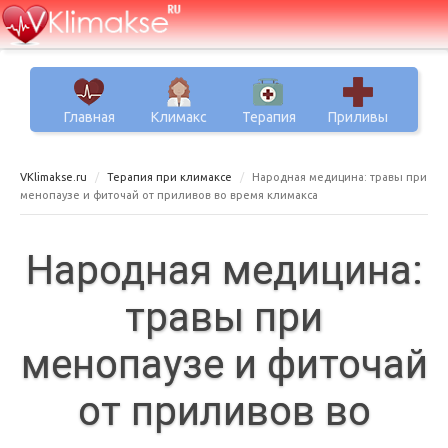
Главная
Климакс
Терапия
Приливы
VKlimakse.ru
Терапия при климаксе
Народная медицина: травы при
менопаузе и фиточай от приливов во время климакса
Народная медицина:
травы при
менопаузе и фиточай
от приливов во