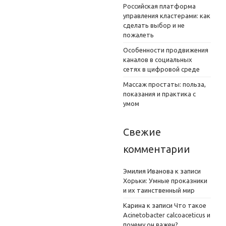
Российская платформа
управления кластерами: как
сделать выбор и не
пожалеть
Особенности продвижения
каналов в социальных
сетях в цифровой среде
Массаж простаты: польза,
показания и практика с
умом
Свежие
комментарии
Эмилия Иванова
к записи
Хорьки: Умные проказники
и их таинственный мир
Карина
к записи
Что такое
Acinetobacter calcoaceticus и
почему он важен?