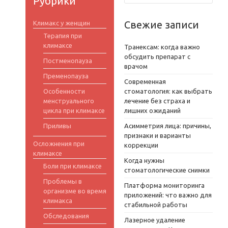
Рубрики
Свежие записи
Климакс у женщин
Терапия при
климаксе
Транексам: когда важно
обсудить препарат с
Постменопауза
врачом
Пременопауза
Современная
Особенности
стоматология: как выбрать
менструального
лечение без страха и
цикла при климаксе
лишних ожиданий
Приливы
Асимметрия лица: причины,
признаки и варианты
Осложнения при
коррекции
климаксе
Когда нужны
Боли при климаксе
стоматологические снимки
Проблемы в
Платформа мониторинга
организме во время
приложений: что важно для
климакса
стабильной работы
Обследования
Лазерное удаление