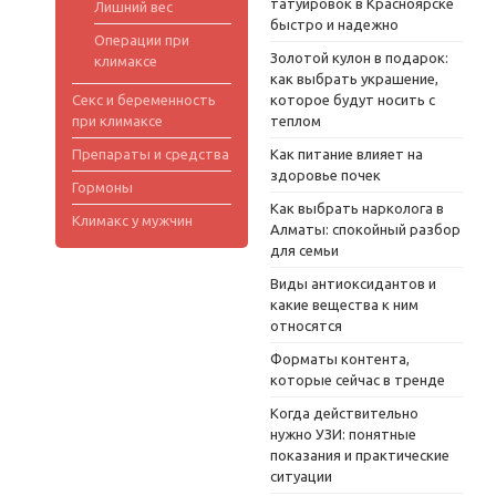
татуировок в Красноярске
Лишний вес
быстро и надежно
Операции при
Золотой кулон в подарок:
климаксе
как выбрать украшение,
Секс и беременность
которое будут носить с
при климаксе
теплом
Препараты и средства
Как питание влияет на
здоровье почек
Гормоны
Как выбрать нарколога в
Климакс у мужчин
Алматы: спокойный разбор
для семьи
Виды антиоксидантов и
какие вещества к ним
относятся
Форматы контента,
которые сейчас в тренде
Когда действительно
нужно УЗИ: понятные
показания и практические
ситуации