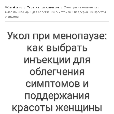
VKlimakse.ru
Терапия при климаксе
Укол при менопаузе: как
выбрать инъекции для облегчения симптомов и поддержания красоты
женщины
Укол при менопаузе:
как выбрать
инъекции для
облегчения
симптомов и
поддержания
красоты женщины