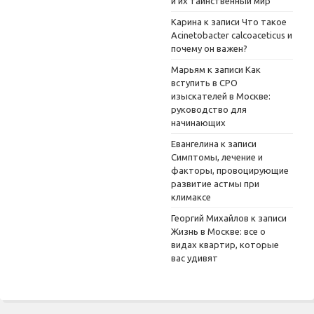
и их таинственный мир
Карина
к записи
Что такое
Acinetobacter calcoaceticus и
почему он важен?
Марьям
к записи
Как
вступить в СРО
изыскателей в Москве:
руководство для
начинающих
Евангелина
к записи
Симптомы, лечение и
факторы, провоцирующие
развитие астмы при
климаксе
Георгий Михайлов
к записи
Жизнь в Москве: все о
видах квартир, которые
вас удивят