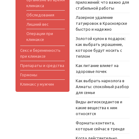
приложений: что важно для
климакса
стабильной работы
Обследования
Лазерное удаление
татуировок в Красноярске
Лишний вес
быстро и надежно
Операции при
Золотой кулон в подарок:
климаксе
как выбрать украшение,
Секс и беременность
которое будут носить с
при климаксе
теплом
Препараты и средства
Как питание влияет на
здоровье почек
Гормоны
Как выбрать нарколога в
Климакс у мужчин
Алматы: спокойный разбор
для семьи
Виды антиоксидантов и
какие вещества к ним
относятся
Форматы контента,
которые сейчас в тренде
Когда действительно