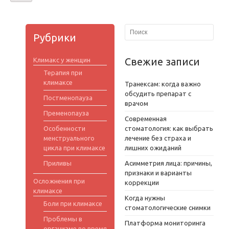
Рубрики
Свежие записи
Климакс у женщин
Терапия при
климаксе
Транексам: когда важно
обсудить препарат с
Постменопауза
врачом
Пременопауза
Современная
Особенности
стоматология: как выбрать
менструального
лечение без страха и
цикла при климаксе
лишних ожиданий
Приливы
Асимметрия лица: причины,
признаки и варианты
Осложнения при
коррекции
климаксе
Когда нужны
Боли при климаксе
стоматологические снимки
Проблемы в
Платформа мониторинга
организме во время