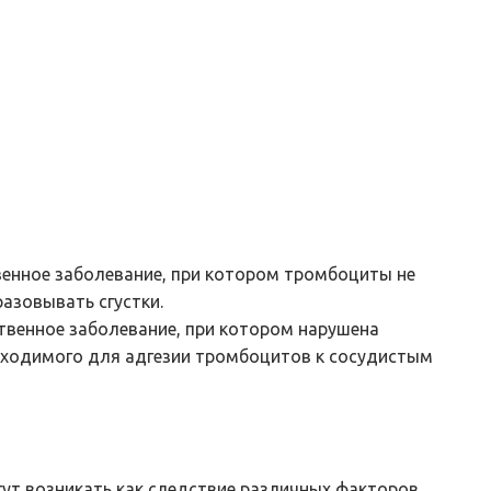
енное заболевание, при котором тромбоциты не
азовывать сгустки.
твенное заболевание, при котором нарушена
бходимого для адгезии тромбоцитов к сосудистым
т возникать как следствие различных факторов,