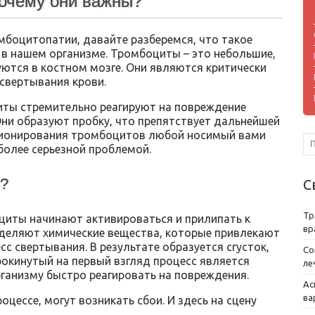
почему они важны?
омбоцитопатии, давайте разберемся, что такое
 в нашем организме. Тромбоциты – это небольшие,
уются в костном мозге. Они являются критически
свертывания крови.
иты стремительно реагируют на повреждение
 Они образуют пробку, что препятствует дальнейшей
кционирования тромбоцитов любой носимый вами
более серьезной проблемой.
ы?
С
Тр
циты начинают активироваться и прилипать к
вр
деляют химические вещества, которые привлекают
с свертывания. В результате образуется сгусток,
Со
окинутый на первый взгляд процесс является
ле
анизму быстро реагировать на повреждения.
Ас
ва
оцессе, могут возникать сбои. И здесь на сцену