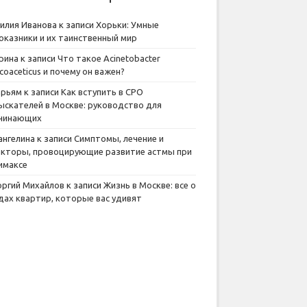
илия Иванова
к записи
Хорьки: Умные
оказники и их таинственный мир
рина
к записи
Что такое Acinetobacter
lcoaceticus и почему он важен?
рьям
к записи
Как вступить в СРО
ыскателей в Москве: руководство для
чинающих
ангелина
к записи
Симптомы, лечение и
кторы, провоцирующие развитие астмы при
имаксе
оргий Михайлов
к записи
Жизнь в Москве: все о
дах квартир, которые вас удивят