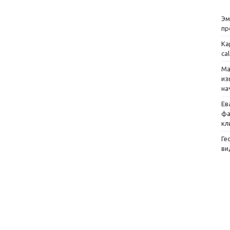
Эм
пр
Ка
ca
Ма
из
на
Ев
фа
кл
Ге
ви