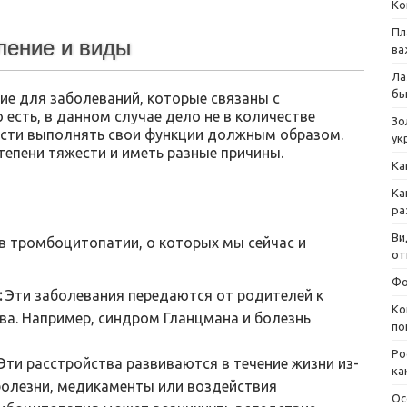
Ко
Пл
ление и виды
ва
Ла
бы
ие для заболеваний, которые связаны с
есть, в данном случае дело не в количестве
Зо
ности выполнять свои функции должным образом.
ук
епени тяжести и иметь разные причины.
Ка
Ка
ра
Ви
в тромбоцитопатии, о которых мы сейчас и
от
Фо
:
Эти заболевания передаются от родителей к
Ко
ва. Например, синдром Гланцмана и болезнь
по
Ро
Эти расстройства развиваются в течение жизни из-
ка
 болезни, медикаменты или воздействия
Ос