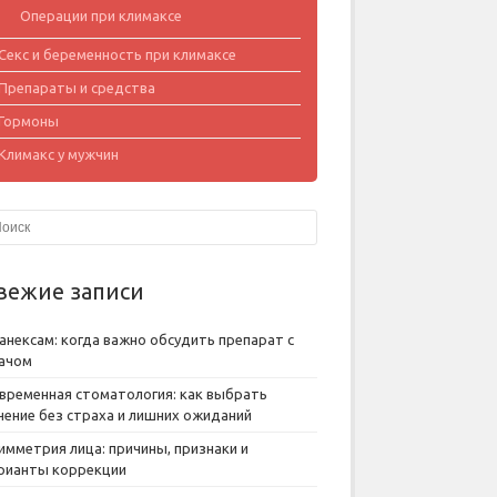
Операции при климаксе
Секс и беременность при климаксе
Препараты и средства
Гормоны
Климакс у мужчин
вежие записи
анексам: когда важно обсудить препарат с
ачом
временная стоматология: как выбрать
чение без страха и лишних ожиданий
имметрия лица: причины, признаки и
рианты коррекции