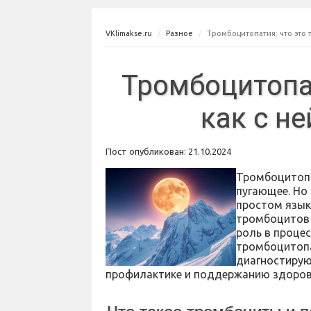
VKlimakse.ru
Разное
Тромбоцитопатия: что это т
Тромбоцитопат
как с н
Пост опубликован: 21.10.2024
Тромбоцитопа
пугающее. Но 
простом язык
тромбоцитов 
роль в процес
тромбоцитопа
диагностирую
профилактике и поддержанию здоровья