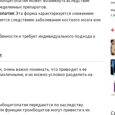
мбоцитопатия может возникнуть вследствие
со
ределенных препаратов.
Ма
опатия:
Эта форма характеризуется снижением
с 
яется следствием заболевания костного мозга или
бенности и требует индивидуального подхода к
и
 очень важно понимать, что приводит к ее
различными, и их можно условно разделить на
омбоцитопатии передаются по наследству.
или функции тромбоцитов могут привести к их
С