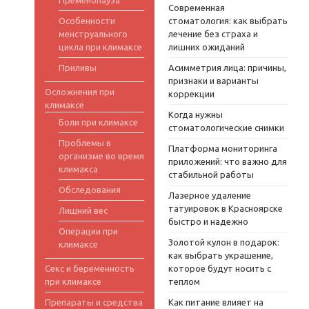
Современная
Особенности
стоматология: как выбрать
менструального
лечение без страха и
цикла при климаксе
лишних ожиданий
Приливы
Асимметрия лица: причины,
признаки и варианты
Осложнения при
коррекции
климаксе
Когда нужны
Боли при климаксе
стоматологические снимки
Проблемы в
Платформа мониторинга
организме во время
приложений: что важно для
климакса
стабильной работы
Обследования
Лазерное удаление
татуировок в Красноярске
Лишний вес
быстро и надежно
Операции при
Золотой кулон в подарок:
климаксе
как выбрать украшение,
Секс и беременность
которое будут носить с
при климаксе
теплом
Препараты и средства
Как питание влияет на