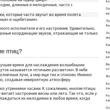
Ко
одии, длинные и мелодичные, часто с
Пл
ва
ки, которые часто звучат во время полета.
нья» и «щебетания».
Ла
бы
амого исполнителя и его настроение. Удивительно,
разные координации звуков, отражающие не только
Зо
ук
Ка
ие птиц?
Ка
ра
Ви
лучшее время для наслаждения волшебными
от
суток называется «птичьим рассветом». В небе
олнечные лучи, а мир еще тих и спокоен. Именно
Фо
ю, создавая невероятную атмосферу.
Ко
ько утренними часами. К сожалению, многие птицы
по
 витает настроение весны или лета. Так что, если у
Ро
слаждаться их мелодиями в любое время, когда
ка
Ос