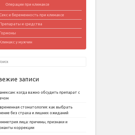
Операции при климаксе
Секс и беременность при климаксе
Препараты и средства
Гормоны
Климакс у мужчин
вежие записи
анексам: когда важно обсудить препарат с
ачом
временная стоматология: как выбрать
чение без страха и лишних ожиданий
имметрия лица: причины, признаки и
рианты коррекции