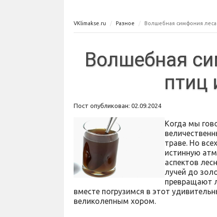
VKlimakse.ru
Разное
Волшебная симфония леса:
Волшебная си
птиц 
Пост опубликован: 02.09.2024
Когда мы гово
величественн
траве. Но все
истинную атм
аспектов лесн
лучей до зол
превращают л
вместе погрузимся в этот удивительны
великолепным хором.