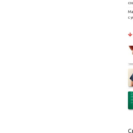
со
Ма
с 
С