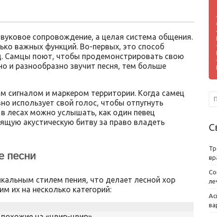
 звуковое сопровождение, а целая система общения.
ько важных функций. Во-первых, это способ
д. Самцы поют, чтобы продемонстрировать свою
но и разнообразно звучит песня, тем больше
 сигналом и маркером территории. Когда самец
но использует свой голос, чтобы отпугнуть
в лесах можно услышать, как один певец
оящую акустическую битву за право владеть
С
Тр
е песни
вр
Со
кальным стилем пения, что делает лесной хор
ле
м их на несколько категорий:
Ас
ва
 похожие на «цвир-цвир».