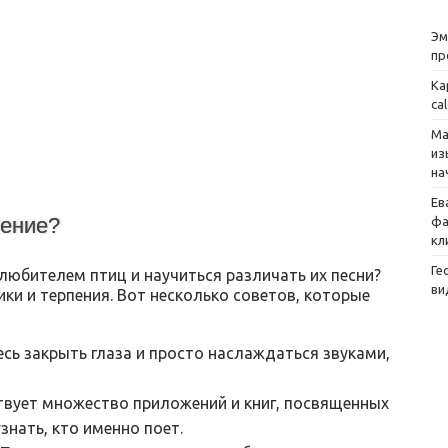
Эм
пр
Ка
ca
Ма
из
на
Ев
пение?
фа
кл
Ге
любителем птиц и научиться различать их песни?
ви
ки и терпения. Вот несколько советов, которые
сь закрыть глаза и просто наслаждаться звуками,
вует множество приложений и книг, посвященных
знать, кто именно поет.