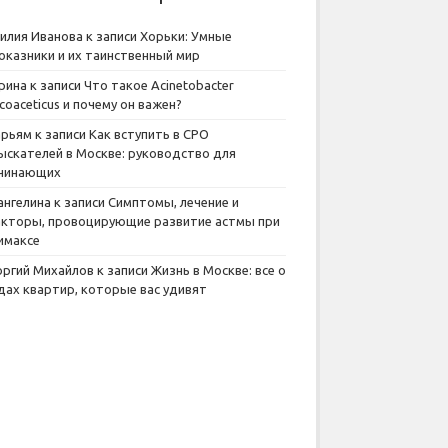
илия Иванова
к записи
Хорьки: Умные
оказники и их таинственный мир
рина
к записи
Что такое Acinetobacter
lcoaceticus и почему он важен?
рьям
к записи
Как вступить в СРО
ыскателей в Москве: руководство для
чинающих
ангелина
к записи
Симптомы, лечение и
кторы, провоцирующие развитие астмы при
имаксе
оргий Михайлов
к записи
Жизнь в Москве: все о
дах квартир, которые вас удивят