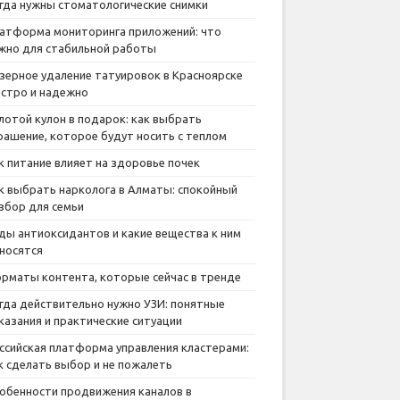
гда нужны стоматологические снимки
атформа мониторинга приложений: что
жно для стабильной работы
зерное удаление татуировок в Красноярске
стро и надежно
лотой кулон в подарок: как выбрать
рашение, которое будут носить с теплом
к питание влияет на здоровье почек
к выбрать нарколога в Алматы: спокойный
збор для семьи
ды антиоксидантов и какие вещества к ним
носятся
рматы контента, которые сейчас в тренде
гда действительно нужно УЗИ: понятные
казания и практические ситуации
ссийская платформа управления кластерами:
к сделать выбор и не пожалеть
обенности продвижения каналов в