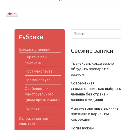
Рубрики
Свежие записи
Климакс у женщин
Терапия при
климаксе
Транексам: когда важно
обсудить препарат с
Постменопауза
врачом
Пременопауза
Современная
Особенности
стоматология: как выбрать
менструального
лечение без страха и
цикла при климаксе
лишних ожиданий
Приливы
Асимметрия лица: причины,
признаки и варианты
Осложнения при
коррекции
климаксе
Когда нужны