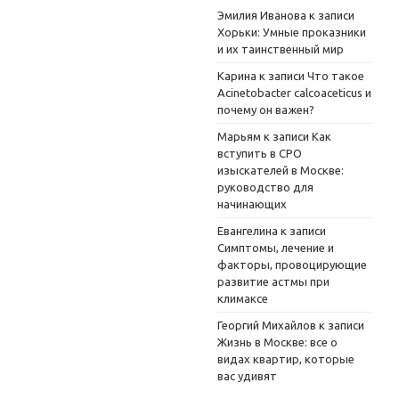
Эмилия Иванова
к записи
Хорьки: Умные проказники
и их таинственный мир
Карина
к записи
Что такое
Acinetobacter calcoaceticus и
почему он важен?
Марьям
к записи
Как
вступить в СРО
изыскателей в Москве:
руководство для
начинающих
Евангелина
к записи
Симптомы, лечение и
факторы, провоцирующие
развитие астмы при
климаксе
Георгий Михайлов
к записи
Жизнь в Москве: все о
видах квартир, которые
вас удивят