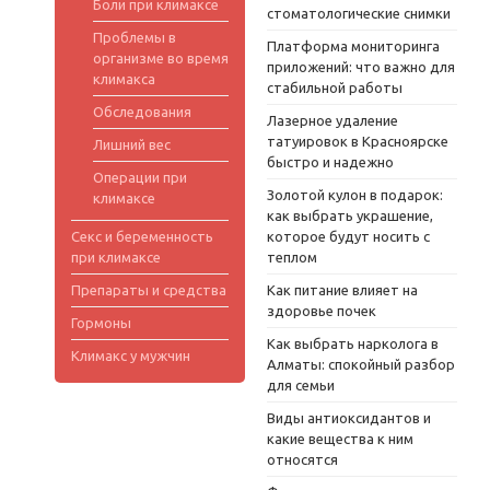
Боли при климаксе
стоматологические снимки
Проблемы в
Платформа мониторинга
организме во время
приложений: что важно для
климакса
стабильной работы
Обследования
Лазерное удаление
татуировок в Красноярске
Лишний вес
быстро и надежно
Операции при
Золотой кулон в подарок:
климаксе
как выбрать украшение,
Секс и беременность
которое будут носить с
при климаксе
теплом
Препараты и средства
Как питание влияет на
здоровье почек
Гормоны
Как выбрать нарколога в
Климакс у мужчин
Алматы: спокойный разбор
для семьи
Виды антиоксидантов и
какие вещества к ним
относятся