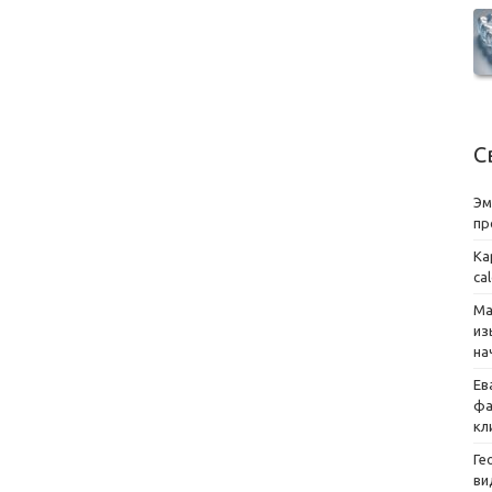
С
Эм
пр
Ка
ca
Ма
из
на
Ев
фа
кл
Ге
ви