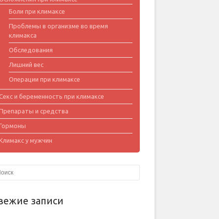
Боли при климаксе
Проблемы в организме во время
климакса
Обследования
Лишний вес
Операции при климаксе
Секс и беременность при климаксе
Препараты и средства
Гормоны
Климакс у мужчин
вежие записи