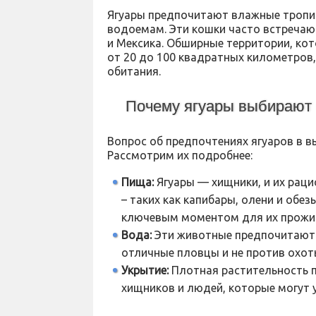
Ягуары предпочитают влажные тропич
водоемам. Эти кошки часто встречают
и Мексика. Обширные территории, кот
от 20 до 100 квадратных километров,
обитания.
Почему ягуары выбирают 
Вопрос об предпочтениях ягуаров в в
Рассмотрим их подробнее:
Пища:
Ягуары — хищники, и их рац
– таких как капибары, олени и обе
ключевым моментом для их прожи
Вода:
Эти животные предпочитают ме
отличные пловцы и не против охот
Укрытие:
Плотная растительность п
хищников и людей, которые могут у