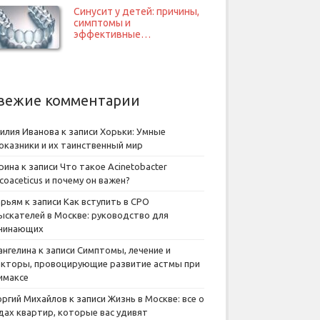
Синусит у детей: причины,
симптомы и
эффективные…
вежие комментарии
илия Иванова
к записи
Хорьки: Умные
оказники и их таинственный мир
рина
к записи
Что такое Acinetobacter
lcoaceticus и почему он важен?
рьям
к записи
Как вступить в СРО
ыскателей в Москве: руководство для
чинающих
ангелина
к записи
Симптомы, лечение и
кторы, провоцирующие развитие астмы при
имаксе
оргий Михайлов
к записи
Жизнь в Москве: все о
дах квартир, которые вас удивят