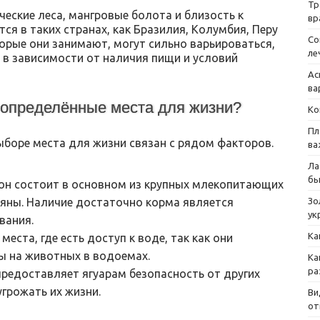
Тр
еские леса, мангровые болота и близость к
вр
ся в таких странах, как Бразилия, Колумбия, Перу
Со
орые они занимают, могут сильно варьироваться,
ле
 в зависимости от наличия пищи и условий
Ас
ва
определённые места для жизни?
Ко
Пл
ыборе места для жизни связан с рядом факторов.
ва
Ла
бы
ион состоит в основном из крупных млекопитающих
зьяны. Наличие достаточно корма является
Зо
ук
вания.
Ка
ста, где есть доступ к воде, так как они
ы на животных в водоемах.
Ка
ра
редоставляет ягуарам безопасность от других
грожать их жизни.
Ви
от