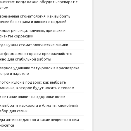
анексам: когда важно обсудить препарат с
ачом
временная стоматология: как выбрать
чение без страха и лишних ожиданий
имметрия лица: причины, признаки и
рианты коррекции
гда нужны стоматологические снимки
атформа мониторинга приложений: что
жно для стабильной работы
зерное удаление татуировок в Красноярске
стро и надежно
лотой кулон в подарок: как выбрать
рашение, которое будут носить с теплом
к питание влияет на здоровье почек
к выбрать нарколога в Алматы: спокойный
збор для семьи
ды антиоксидантов и какие вещества к ним
носятся