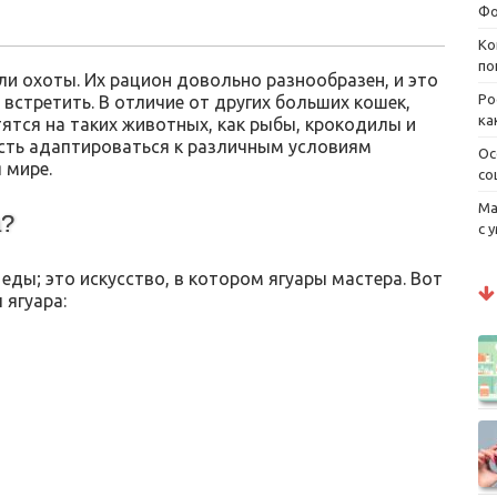
Фо
Ко
по
оли охоты. Их рацион довольно разнообразен, и это
Ро
 встретить. В отличие от других больших кошек,
ка
тятся на таких животных, как рыбы, крокодилы и
ость адаптироваться к различным условиям
Ос
 мире.
со
Ма
а?
с 
 еды; это искусство, в котором ягуары мастера. Вот
 ягуара: