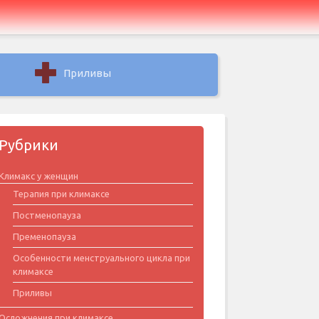
Приливы
Рубрики
Климакс у женщин
Терапия при климаксе
Постменопауза
Пременопауза
Особенности менструального цикла при
климаксе
Приливы
Осложнения при климаксе