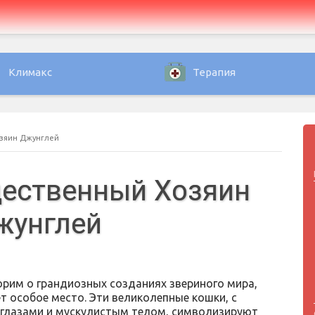
Климакс
Терапия
озяин Джунглей
щественный Хозяин
жунглей
орим о грандиозных созданиях звериного мира,
т особое место. Эти великолепные кошки, с
глазами и мускулистым телом, символизируют