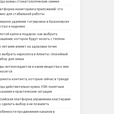
гда нужны стоматологические снимки
атформа мониторинга приложений: что
жно для стабильной работы
зерное удаление татуировок в Красноярске
стро и надежно
лотой кулон в подарок: как выбрать
рашение, которое будут носить с теплом
к питание влияет на здоровье почек
к выбрать нарколога в Алматы: спокойный
збор для семьи
ды антиоксидантов и какие вещества к ним
носятся
рматы контента, которые сейчас в тренде
гда действительно нужно УЗИ: понятные
казания и практические ситуации
ссийская платформа управления кластерами:
к сделать выбор и не пожалеть
обенности продвижения каналов в