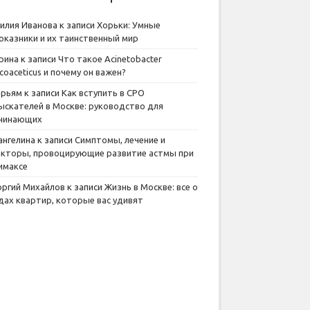
илия Иванова
к записи
Хорьки: Умные
оказники и их таинственный мир
рина
к записи
Что такое Acinetobacter
lcoaceticus и почему он важен?
рьям
к записи
Как вступить в СРО
ыскателей в Москве: руководство для
чинающих
ангелина
к записи
Симптомы, лечение и
кторы, провоцирующие развитие астмы при
имаксе
оргий Михайлов
к записи
Жизнь в Москве: все о
дах квартир, которые вас удивят