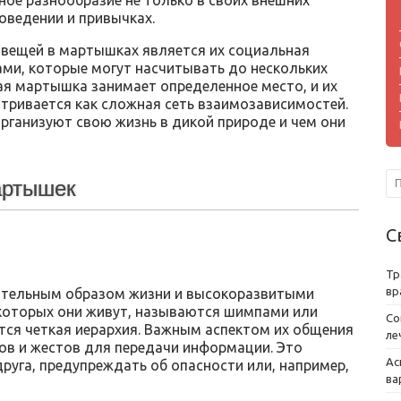
е разнообразие не только в своих внешних
поведении и привычках.
 вещей в мартышках является их социальная
ами, которые могут насчитывать до нескольких
дая мартышка занимает определенное место, и их
тривается как сложная сеть взаимозависимостей.
рганизуют свою жизнь в дикой природе и чем они
артышек
С
Тр
вр
тельным образом жизни и высокоразвитыми
 которых они живут, называются шимпами или
Со
тся четкая иерархия. Важным аспектом их общения
ле
ов и жестов для передачи информации. Это
Ас
руга, предупреждать об опасности или, например,
ва