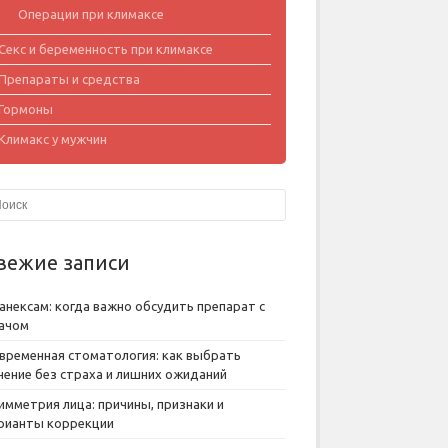
Операции при климаксе
Секс и беременность при климаксе
Препараты и средства
Гормоны
Климакс у мужчин
вежие записи
анексам: когда важно обсудить препарат с
ачом
временная стоматология: как выбрать
чение без страха и лишних ожиданий
имметрия лица: причины, признаки и
рианты коррекции