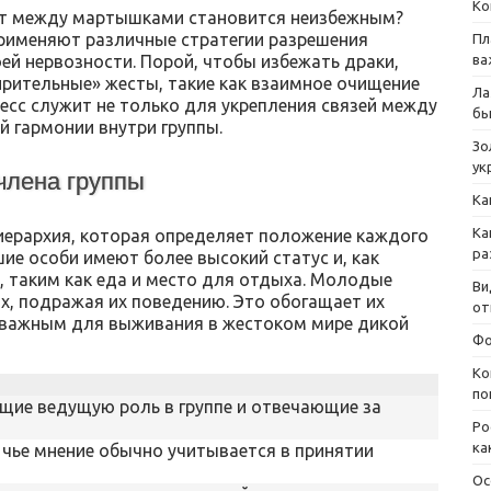
Ко
икт между мартышками становится неизбежным?
рименяют различные стратегии разрешения
Пл
оей нервозности. Порой, чтобы избежать драки,
ва
рительные» жесты, такие как взаимное очищение
Ла
есс служит не только для укрепления связей между
бы
й гармонии внутри группы.
Зо
ук
члена группы
Ка
Ка
 иерархия, которая определяет положение каждого
ра
шие особи имеют более высокий статус и, как
, таким как еда и место для отдыха. Молодые
Ви
х, подражая их поведению. Это обогащает их
от
 важным для выживания в жестоком мире дикой
Фо
Ко
по
ющие ведущую роль в группе и отвечающие за
Ро
ка
 чье мнение обычно учитывается в принятии
Ос