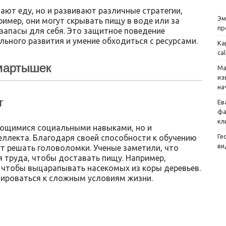
ют еду, но и развивают различные стратегии,
Эм
ример, они могут скрывать пищу в воде или за
пр
запасы для себя. Это защитное поведение
льного развития и умение обходиться с ресурсами.
Ка
ca
мартышек
Ма
из
на
т
Ев
фа
кл
ющимися социальными навыками, но и
Ге
лекта. Благодаря своей способности к обучению
ви
т решать головоломки. Ученые заметили, что
 труда, чтобы доставать пищу. Например,
 чтобы выцарапывать насекомых из коры деревьев.
тироваться к сложным условиям жизни.