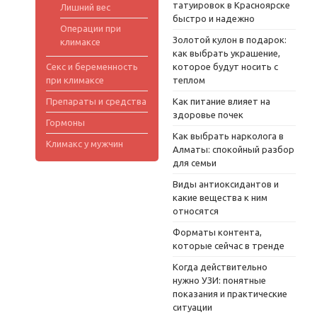
татуировок в Красноярске
Лишний вес
быстро и надежно
Операции при
Золотой кулон в подарок:
климаксе
как выбрать украшение,
Секс и беременность
которое будут носить с
при климаксе
теплом
Препараты и средства
Как питание влияет на
здоровье почек
Гормоны
Как выбрать нарколога в
Климакс у мужчин
Алматы: спокойный разбор
для семьи
Виды антиоксидантов и
какие вещества к ним
относятся
Форматы контента,
которые сейчас в тренде
Когда действительно
нужно УЗИ: понятные
показания и практические
ситуации