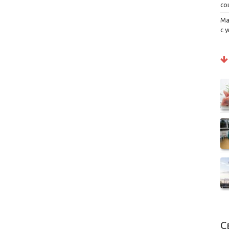
со
Ма
с 
С