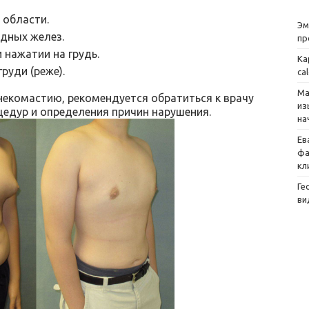
 области.
Эм
дных желез.
пр
 нажатии на грудь.
Ка
руди (реже).
ca
Ма
инекомастию, рекомендуется обратиться к врачу
из
цедур и определения причин нарушения.
на
Ев
фа
кл
Ге
ви