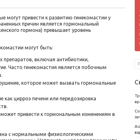
е могут привести к развитию гинекомастии у
раненных причин является гормональный
(женского гормона) превышает уровень
комастии могут быть:
 препаратов, включая антибиотики,
гие. Часто гинекомастия является побочным
.
С
арушение, которое может вызвать гормональные
Тр
ие как цирроз печени или передозировка
вр
тв.
Со
 может привести к гормональным изменениям в
ле
Ас
ва
зана с нормальными физиологическими