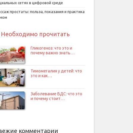
циальных сетях в цифровой среде
ссаж простаты: польза, показания и практика
умом
Необходимо прочитать
Гликогеноз: что это и
почему важно знать…
Тимомегалия у детей: что
это и как…
Заболевание БДС: что это
и почему стоит…
вежие комментарии