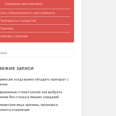
Операции при климаксе
Секс и беременность при климаксе
Препараты и средства
Гормоны
Климакс у мужчин
вежие записи
анексам: когда важно обсудить препарат с
ачом
временная стоматология: как выбрать
чение без страха и лишних ожиданий
имметрия лица: причины, признаки и
рианты коррекции