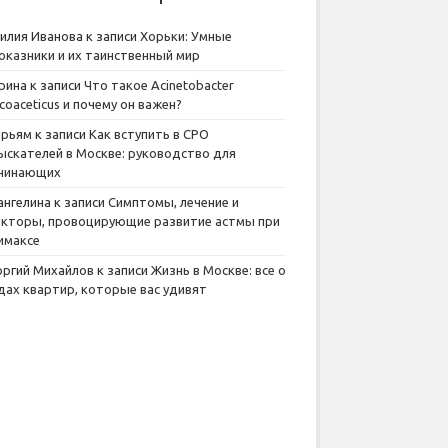
илия Иванова
к записи
Хорьки: Умные
оказники и их таинственный мир
рина
к записи
Что такое Acinetobacter
lcoaceticus и почему он важен?
рьям
к записи
Как вступить в СРО
ыскателей в Москве: руководство для
чинающих
ангелина
к записи
Симптомы, лечение и
кторы, провоцирующие развитие астмы при
имаксе
оргий Михайлов
к записи
Жизнь в Москве: все о
дах квартир, которые вас удивят