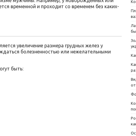
изме мужчины. Например, у новорожденных или
Ко
тся временной и проходит со временем без каких-
Пл
ва
Ла
бы
Зо
яется увеличение размера грудных желез у
ук
ождаться болезненностью или нежелательными
Ка
Ка
гут быть:
ра
Ви
от
Фо
Ко
по
Ро
ка
Ос