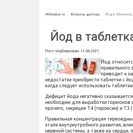
VKlimakse.ru
Вопросы доктору
Йод в таблетках
Йод в таблетк
Пост опубликован: 11.06.2021
Йод относитс
правильного 
приводит к н
недостатке приобрести таблетки с 
когда следует использовать таблетки
Дефицит йода негативно сказывается
необходим для выработки гормонов щ
прочего, секреция Т4 (тироксин) и Т3 
Правильная концентрация тиреоидных 
этапе внутриутробного развития, вли
нервной системы, а также на сердце, 