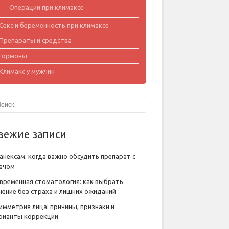
Операции при климаксе
Секс и беременность при климаксе
Препараты и средства
Гормоны
Климакс у мужчин
вежие записи
анексам: когда важно обсудить препарат с
ачом
временная стоматология: как выбрать
чение без страха и лишних ожиданий
имметрия лица: причины, признаки и
рианты коррекции