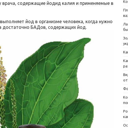
Ко
у врача, содержащие йодид калия и применяемые в
Пл
ва
 выполняет йод в организме человека, когда нужно
Ла
да достаточно БАДов, содержащих йод.
бы
Зо
ук
Ка
Ка
ра
Ви
от
Фо
Ко
по
Ро
ка
Ос