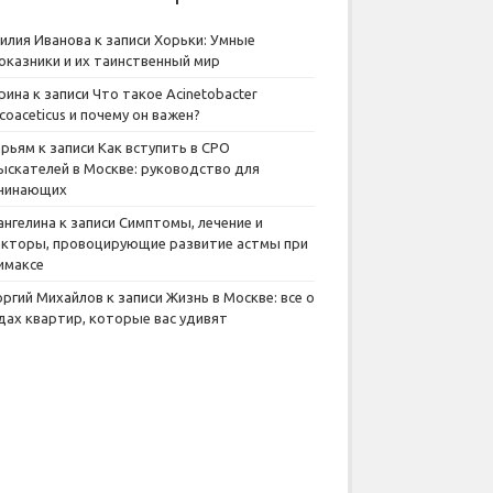
илия Иванова
к записи
Хорьки: Умные
оказники и их таинственный мир
рина
к записи
Что такое Acinetobacter
lcoaceticus и почему он важен?
рьям
к записи
Как вступить в СРО
ыскателей в Москве: руководство для
чинающих
ангелина
к записи
Симптомы, лечение и
кторы, провоцирующие развитие астмы при
имаксе
оргий Михайлов
к записи
Жизнь в Москве: все о
дах квартир, которые вас удивят