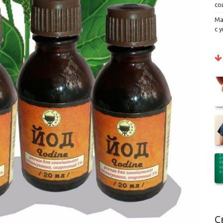
со
Ма
с 
С