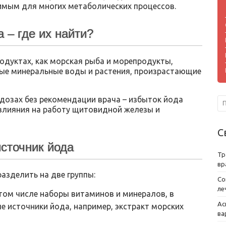
мым для многих метаболических процессов.
 – где их найти?
родуктах, как морская рыба и морепродукты,
ые минеральные воды и растения, произрастающие
дозах без рекомендации врача – избыток йода
влияния на работу щитовидной железы и
С
источник йода
Тр
вр
азделить на две группы:
Со
ле
 том числе наборы витаминов и минералов, в
Ас
е источники йода, например, экстракт морских
ва