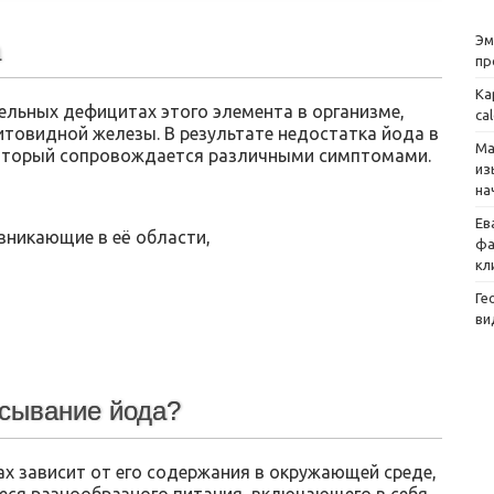
Эм
а
пр
Ка
ельных дефицитах этого элемента в организме,
ca
товидной железы. В результате недостатка йода в
Ма
который сопровождается различными симптомами.
из
на
Ев
зникающие в её области,
фа
кл
Ге
ви
сывание йода?
х зависит от его содержания в окружающей среде,
ся разнообразного питания, включающего в себя