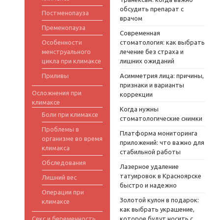
обсудить препарат с
Постменопауза
врачом
Пременопауза
Современная
Особенности
стоматология: как выбрать
менструального
лечение без страха и
цикла при климаксе
лишних ожиданий
Приливы
Асимметрия лица: причины,
признаки и варианты
Осложнения при
коррекции
климаксе
Когда нужны
Боли при климаксе
стоматологические снимки
Проблемы в
Платформа мониторинга
организме во время
приложений: что важно для
климакса
стабильной работы
Обследования
Лазерное удаление
татуировок в Красноярске
Лишний вес
быстро и надежно
Операции при
Золотой кулон в подарок:
климаксе
как выбрать украшение,
Секс и беременность
которое будут носить с